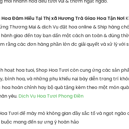
g mỗi nhành hoa đều tươi vui & thơm ngạt ngào.
Hoa Đám Hiếu Tại Thị xã Hương Trà Giao Hoa Tận Nơi
K
ứng Thương Mại & dịch Vụ đặt hoa online & Ship hàng c
n hành giao đến tay bạn dấn một cách an toàn & đúng thờ
âm rằng các đơn hàng phần lớn đc giải quyết và xử lý với 
inh hoạt hoa tuoi, Shop Hoa Tươi còn cung ứng các sản ph
y, bình hoa, và những phụ khiếu nại bày diễn trang trí kh
ệc hoa hoàn chỉnh hay bộ quà tặng kèm theo một món quà
hân yêu.
Dịch Vụ Hoa Tươi Phong Điền
Hoa Tươi để mày mò không gian đầy sắc tố và ngọt ngào 
g buộc mang đến sự ưng ý hoàn hảo