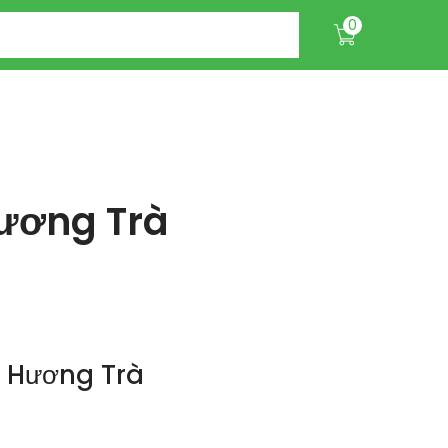
0
Hương Trà
ã Hương Trà