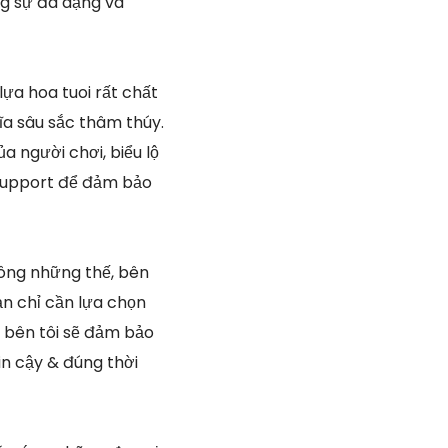
ng sự đa dạng và
lựa hoa tuoi rất chất
ĩa sâu sắc thâm thúy.
a người chơi, biểu lộ
& support để đảm bảo
ông những thế, bên
ạn chỉ cần lựa chọn
 bên tôi sẽ đảm bảo
in cậy & đúng thời