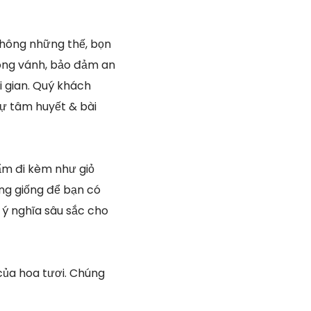
hông những thế, bọn
hóng vánh, bảo đảm an
i gian. Quý khách
sự tâm huyết & bài
ẩm đi kèm như giỏ
ông giống để bạn có
 ý nghĩa sâu sắc cho
của hoa tươi. Chúng