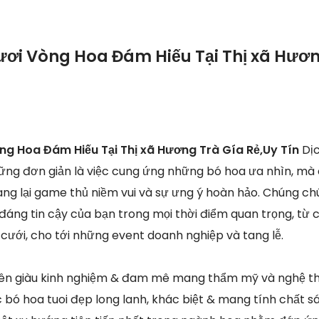
ươi Vòng Hoa Đám Hiếu Tại Thị xã Hươn
ng Hoa Đám Hiếu Tại Thị xã Hương Trà Gía Rẻ,Uy Tín
Dị
hững đơn giản là việc cung ứng những bó hoa ưa nhìn, mà 
ng lại game thủ niềm vui và sự ưng ý hoàn hảo. Chúng chú
à đáng tin cậy của bạn trong mọi thời điểm quan trọng, từ
cưới, cho tới những event doanh nghiệp và tang lễ.
ên giàu kinh nghiệm & đam mê mang thẩm mỹ và nghệ thuậ
 bó hoa tuoi đẹp long lanh, khác biệt & mang tính chất s