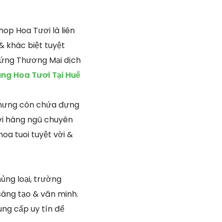
op Hoa Tươi là liên
& khác biệt tuyệt
g ứng Thương Mại dịch
ng Hoa Tươi Tại Huế
 nhưng còn chứa đựng
Với hàng ngũ chuyên
oa tuoi tuyệt vời &
hủng loại, trường
sáng tạo & văn minh.
ung cấp uy tín để