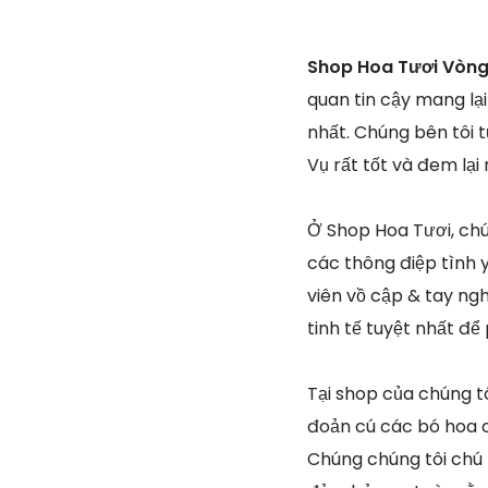
Shop Hoa Tươi Vòng 
quan tin cậy mang lạ
nhất. Chúng bên tôi 
Vụ rất tốt và đem lạ
Ở Shop Hoa Tươi, chú
các thông điệp tình 
viên vồ cập & tay ngh
tinh tế tuyệt nhất đ
Tại shop của chúng tô
đoản cú các bó hoa c
Chúng chúng tôi chú 