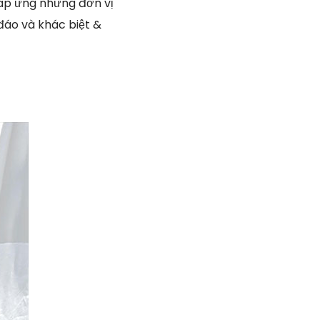
đáp ứng những đơn vị
 đáo và khác biệt &