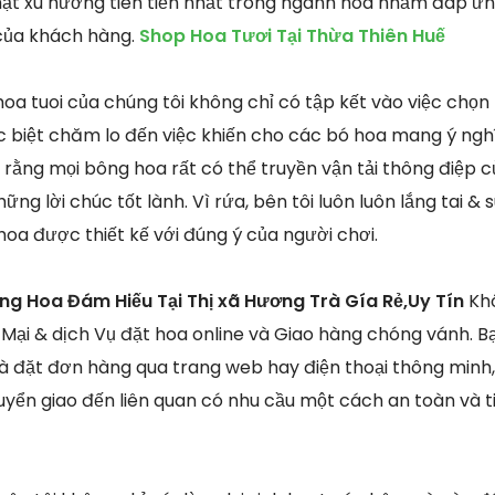
hật xu hướng tiên tiến nhất trong ngành hoa nhằm đáp ứ
 của khách hàng.
Shop Hoa Tươi Tại Thừa Thiên Huế
a tuoi của chúng tôi không chỉ có tập kết vào việc chọn 
 biệt chăm lo đến việc khiến cho các bó hoa mang ý ngh
 rằng mọi bông hoa rất có thể truyền vận tải thông điệp củ
ững lời chúc tốt lành. Vì rứa, bên tôi luôn luôn lắng tai 
hoa được thiết kế với đúng ý của người chơi.
ng Hoa Đám Hiếu Tại Thị xã Hương Trà Gía Rẻ,Uy Tín
Kh
Mại & dịch Vụ đặt hoa online và Giao hàng chóng vánh. B
đặt đơn hàng qua trang web hay điện thoại thông minh,
yển giao đến liên quan có nhu cầu một cách an toàn và t