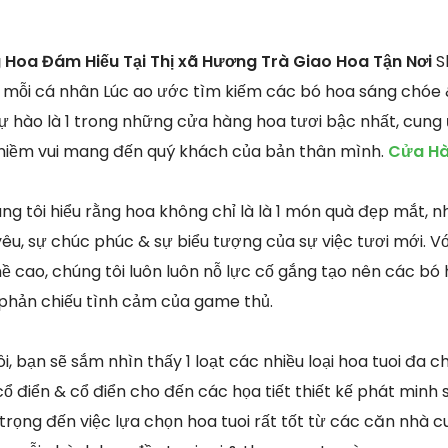
Hoa Đám Hiếu Tại Thị xã Hương Trà Giao Hoa Tận Nơi
Sh
i mỗi cá nhân Lúc ao ước tìm kiếm các bó hoa sáng chóe 
tự hào là 1 trong những cửa hàng hoa tươi bậc nhất, cun
i niềm vui mang đến quý khách của bản thân mình.
Cửa Hà
ng tôi hiểu rằng hoa không chỉ là là 1 món quà đẹp mắt,
yêu, sự chúc phúc & sự biểu tượng của sự việc tươi mới. 
ề cao, chúng tôi luôn luôn nỗ lực cố gắng tạo nên các bó h
ể phản chiếu tình cảm của game thủ.
i, bạn sẽ sắm nhìn thấy 1 loạt các nhiều loại hoa tuoi đa c
ổ điển & cổ điển cho đến các họa tiết thiết kế phát minh 
trọng đến việc lựa chọn hoa tuoi rất tốt từ các căn nhà c