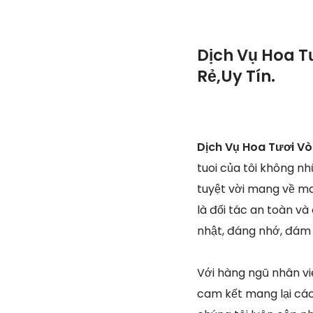
Dịch Vụ Hoa T
Rẻ,Uy Tín.
Dịch Vụ Hoa Tươi Vò
tuoi của tôi không n
tuyệt vời mang về ma
là đối tác an toàn v
nhật, đáng nhớ, đám 
Với hàng ngũ nhân vi
cam kết mang lại các