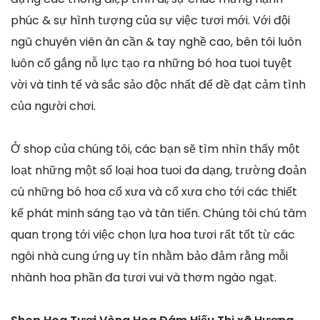
phúc & sự hình tượng của sự việc tươi mới. Với đội
ngũ chuyên viên ân cần & tay nghề cao, bên tôi luôn
luôn cố gắng nỗ lực tạo ra những bó hoa tuoi tuyệt
vời và tinh tế và sắc sảo độc nhất để đề đạt cảm tình
của người chơi.
Ở shop của chúng tôi, các bạn sẽ tìm nhìn thấy một
loạt những một số loại hoa tuoi đa dạng, trường đoản
cú những bó hoa cổ xưa và cổ xưa cho tới các thiết
kế phát minh sáng tạo và tân tiến. Chúng tôi chú tâm
quan trọng tới việc chọn lựa hoa tươi rất tốt từ các
ngôi nhà cung ứng uy tín nhằm bảo đảm rằng mỗi
nhành hoa phần đa tươi vui và thơm ngào ngạt.