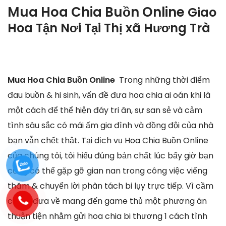
Mua Hoa Chia Buồn Online
Giao
Hoa Tận Nơi Tại
Thị xã Hương Trà
Mua Hoa Chia Buồn Online
Trong những thời điểm
đau buồn & hi sinh, vấn đề đưa hoa chia ai oán khi là
một cách để thể hiện đáy tri ân, sự san sẻ và cảm
tình sâu sắc có mái ấm gia đình và đồng đội của nhà
bạn vẫn chết thật. Tại dịch vụ Hoa Chia Buồn Online
của chúng tôi, tôi hiểu đúng bản chất lúc bấy giờ bạn
cũng có thể gặp gỡ gian nan trong công việc viếng
thăm & chuyển lời phân tách bi lụy trực tiếp. Vì cầm
cố, tôi đưa về mang đến game thủ một phương án
thuận tiện nhằm gửi hoa chia bi thương 1 cách tình