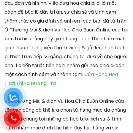
đau đớn và hi sinh, Việc đưa hoa chia bi ai là một
cách để bộc lộ đáy tri ân, sự chia sẻ và tình cảm
thâm thúy có gia đình và anh em của bạn đã từ trần.
Ở Thương Mại & dịch Vụ Hoa Chia Buồn Online của tôi,
bên tôi hiểu rằng bây giờ chúng ta có thể chạm mặt
gian truân trong việc thăm viếng & gửi lời phân tách
bi thiết trực tiếp. Vì gắng, chúng tôi đưa về cho người
chơi 1 chiến thuật tiện nghi nhằm gửi hoa chia ai oán
một cách tình cảm và thành tâm.
Cửa Hàng Hoa
Tươi Thị xã Hương Trà
Với Thương Mại & dịch Vụ Hoa Chia Buồn Online của
tôi, bạn cũng có thể lựa chọn từ hạng mục đa chủng
loại của chúng tôi những bó hoa tươi lịch sự & tình
cảm nhằm mục đích thể hiện đáy hụt hẫng và sự