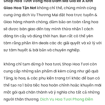
Shop Hoa Tươi Vòng Hoa Đám Ma Giá Rẻ A lưới
Giao Hoa Tận Nơi
không chỉ thế, chúng mình cũng
cung ứng dịch Vụ Thương Mại đặt hoa trực tuyến &
Giao hàng nhanh chóng, đảm bảo an toàn rằng hoa
sẽ được bàn giao đến tay mình thừa nhận 1 cách
đáng tin cậy và đúng thời hạn. Bạn rất có thể yên
tâm rằng phần lớn deals các đc giải quyết và xử lý với
sự tâm huyết & bài bản và chuyên nghiệp.
không chỉ tạm dừng ở hoa tươi, Shop Hoa Tươi còn
cung cấp những sản phẩm đi kèm cũng như giỏ quà
Tặng, lọ hoa, & các phụ kiện trang trí khác để bạn có
thể tạo ra 1 bữa tiệc hoa hoàn chỉnh hoặc khuyến mãi
một gói quà chân thành và ý nghĩa cho tất cả những
người thân thương.
Dịch Vụ Hoa Tươi Phong Điền