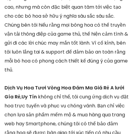
cao, nhưng mà còn đặc biệt quan tâm tới việc tạo
cho các bó hoa sở hữu ý nghĩa sâu sắc sâu sắc.
Chúng bên tôi hiểu rằng mọi bông hoa có thể truyền
vận tải thông điệp của game thủ, thể hiện cảm tình &
gửi đi các lời chúc may mắn tốt lành. Vì cố kỉnh, bên
tôi luôn lắng tai & support để đảm bảo an toàn rằng
mỗi bó hoa có phong cách thiết kế đúng ý của game
thủ.
Dịch Vụ Hoa Tươi Vòng Hoa Đám Ma Giá Rẻ A lưới
Gía Rẻ,Uy Tín
không chỉ thế, tôi cung ứng dịch vụ đặt
hoa trực tuyến và phục vụ chóng vánh. Bạn chỉ việc
chọn lựa sản phẩm mếm mộ & mua hàng qua trang
web hay Smartphone, chúng tôi có thể bảo đảm
rằng hoa sẽ được bàn giao tới xúc tiến có nhu cầu