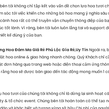
 bên tôi không chỉ tập kết vào vấn đề chọn lựa hoa tươi 
 sóc tới việc khiến cho những bó hoa mang ý nghĩa sâu 
 cành hoa rất có thể truyền vận chuyển thông điệp của bạ
 tốt lành. Vì ráng, bên tôi luôn luôn lắng tai và support
hiết kế đúng ý của bạn.
ng Hoa Đám Ma Giá Rẻ Phú Lộc Gía Rẻ,Uy Tín
Ngoài ra, 
ặt hoa online & giao hàng nhanh chóng. Quý Khách chỉ c
ặt đơn hàng qua trang web hoặc điện thoại cảm ứng thôn
 rằng hoa sẽ được bàn giao đến tác động mong muốn 1 cá
 hoa tươi của chúng tôi không chỉ là dừng lại sinh hoạt 
ty & tổ chức event. Chúng bên tôi hoàn toàn có thể tạo
c đáo và khác biệt và tương xứng sở hữu Chi phí của ngườ