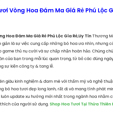
ươi Vòng Hoa Đám Ma Giá Rẻ Phú Lộc Gí
ng Hoa Đám Ma Giá Rẻ Phú Lộc Gía Rẻ,Uy Tín
Thương Mạ
n giản là sự việc cung cấp những bó hoa ưa nhìn, nhưng cò
ho game thủ nụ cười và sự chấp nhận hoàn hảo. Chúng chún
àn của bạn trong mỗi lúc quan trọng, từ bỏ các đúng ngày 
g sự kiện công ty & tang lễ.
iên giàu kinh nghiệm & đam mê với thẩm mỹ và nghệ thuật 
g bó hoa tươi đẹp long lanh, rất dị và mang tính phát mi
n luôn update xu hướng mới nhất trong ngành hoa nhằm 
 thích của người sử dụng.
Shop Hoa Tươi Tại Thừa Thiên