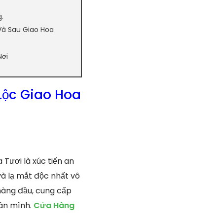
.
Và Sau Giao Hoa
Nơi
Lộc Giao Hoa
Tươi là xúc tiến an
và lạ mắt độc nhất vô
 hàng đầu, cung cấp
hân mình.
Cửa Hàng