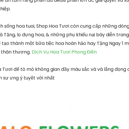
ể an tâm rằng phần đa deals phần lớn đc giải quyết và xử 
hiệp.
inh sống hoa tuoi, Shop Hoa Tươi còn cung cấp những dò
à Tặng, lọ đựng hoa, & những phụ khiếu nại bày diễn tran
 tạo thành một bữa tiệc hoa hoàn hảo hay Tặng Ngay 1 m
 thân thương.
Dịch Vụ Hoa Tươi Phong Điền
 Tươi để tò mò không gian đầy màu sắc và và lắng đọng 
 sự ưng ý tuyệt vời nhất