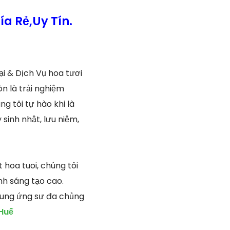
a Rẻ,Uy Tín.
i & Dịch Vụ hoa tươi
n là trải nghiệm
g tôi tự hào khi là
sinh nhật, lưu niệm,
hoa tuoi, chúng tôi
nh sáng tạo cao.
cung ứng sự đa chủng
 Huế