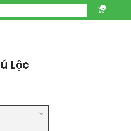
0
ú Lộc