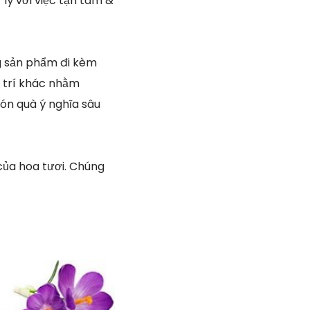
lý với việc tận tâm &
ng sản phẩm đi kèm
g trí khác nhằm
ón quà ý nghĩa sâu
của hoa tươi. Chúng