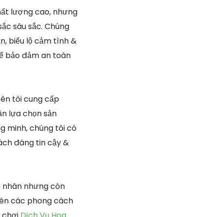
chất lượng cao, nhưng
sắc sâu sắc. Chúng
n, biểu lộ cảm tình &
 để bảo đảm an toàn
bên tôi cung cấp
ần lựa chọn sản
g minh, chúng tôi có
ch đáng tin cậy &
cá nhân nhưng còn
 nên các phong cách
i chơi
Dịch Vụ Hoa