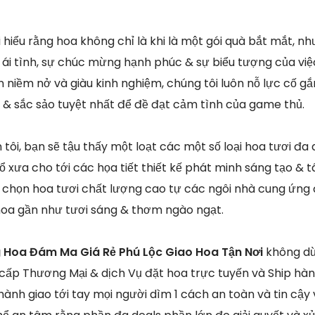
i hiểu rằng hoa không chỉ là khi là một gói quà bắt mắt,
ái tình, sự chúc mừng hạnh phúc & sự biểu tượng của việc
 niềm nở và giàu kinh nghiệm, chúng tôi luôn nỗ lực cố g
o & sắc sảo tuyệt nhất để đề đạt cảm tình của game thủ.
tôi, bạn sẽ tậu thấy một loạt các một số loại hoa tươi đa
 xưa cho tới các họa tiết thiết kế phát minh sáng tạo & t
ựa chọn hoa tươi chất lượng cao tự các ngôi nhà cung ứng
oa gần như tươi sáng & thơm ngào ngạt.
 Hoa Đám Ma Giá Rẻ Phú Lộc Giao Hoa Tận Nơi
không dừ
 cấp Thương Mại & dịch Vụ đặt hoa trực tuyến và Ship h
hành giao tới tay mọi người dìm 1 cách an toàn và tin cậy 