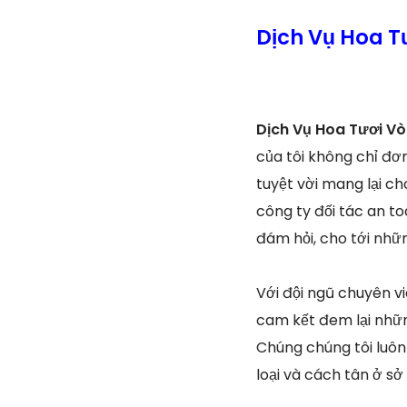
Dịch Vụ Hoa T
Dịch Vụ Hoa Tươi Vò
của tôi không chỉ đơ
tuyệt vời mang lại c
công ty đối tác an to
đám hỏi, cho tới nhữn
Với đội ngũ chuyên v
cam kết đem lại nhữn
Chúng chúng tôi luô
loại và cách tân ở sở