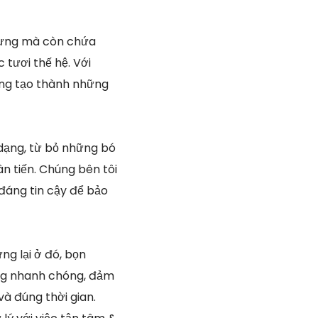
 nhưng mà còn chứa
 tươi thế hệ. Với
ắng tạo thành những
 dạng, từ bỏ những bó
ân tiến. Chúng bên tôi
 đáng tin cậy để bảo
ng lại ở đó, bọn
àng nhanh chóng, đảm
và đúng thời gian.