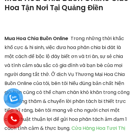
Hoa Tận Nơi Tại
Quảng Điền
Mua Hoa Chia Buồn Online
Trong những thời khắc
khổ cực & hi sinh, việc đưa hoa phân chia bi đát là
một cách để bộc lộ đáy biết ơn và tri ân, sự sẻ chia
và tình cảm sâu sắc có gia đình và bạn bè của mọi
người đang tắt thở. Ở dịch Vụ Thương Mại Hoa Chia
Buồn Online của tôi, bên tôi hiểu đúng bản chất hiện
giờ bạn cũng có thể chạm chán khó khăn trong công
việc viếng thăm & chuyển lời phân tách bi thiết trực
tiếp. Vì ráng, bên tôi mang về cho người chơi một
chiến thuật thuận lợi để gửi hoa phân tách ảm đạm 1
cách tình cảm & thực bụng.
Cửa Hàng Hoa Tươi Thị