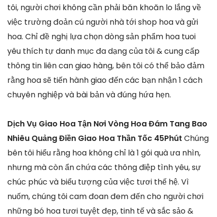
tôi, người chơi không cần phải băn khoăn lo lắng về
việc trường đoản cú người nhà tới shop hoa và gửi
hoa. Chỉ đề nghị lựa chọn dòng sản phẩm hoa tuoi
yêu thích tự danh mục đa dạng của tôi & cung cấp
thông tin liên can giao hàng, bên tôi có thể bảo đảm
rằng hoa sẽ tiến hành giao đến các bạn nhận 1 cách
chuyên nghiệp và bài bản và đúng hứa hẹn.
Dịch Vụ Giao Hoa Tận Nơi Vòng Hoa Đám Tang Bao
Nhiêu Quảng Điền Giao Hoa Thần Tốc 45Phút
Chúng
bên tôi hiểu rằng hoa không chỉ là 1 gói quà ưa nhìn,
nhưng mà còn ẩn chứa các thông điệp tình yêu, sự
chúc phúc và biểu tượng của việc tươi thế hệ. Vì
nuốm, chúng tôi cam đoan đem đến cho người chơi
những bó hoa tươi tuyệt đẹp, tinh tế và sắc sảo &