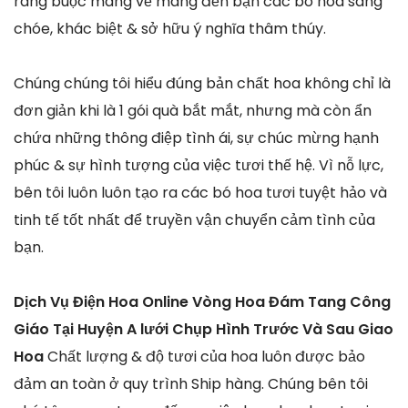
ràng buộc mang về mang đến bạn các bó hoa sáng
chóe, khác biệt & sở hữu ý nghĩa thâm thúy.
Chúng chúng tôi hiểu đúng bản chất hoa không chỉ là
đơn giản khi là 1 gói quà bắt mắt, nhưng mà còn ẩn
chứa những thông điệp tình ái, sự chúc mừng hạnh
phúc & sự hình tượng của việc tươi thế hệ. Vì nỗ lực,
bên tôi luôn luôn tạo ra các bó hoa tươi tuyệt hảo và
tinh tế tốt nhất để truyền vận chuyển cảm tình của
bạn.
Dịch Vụ Điện Hoa Online Vòng Hoa Đám Tang Công
Giáo Tại Huyện A lưới Chụp Hình Trước Và Sau Giao
Hoa
Chất lượng & độ tươi của hoa luôn được bảo
đảm an toàn ở quy trình Ship hàng. Chúng bên tôi