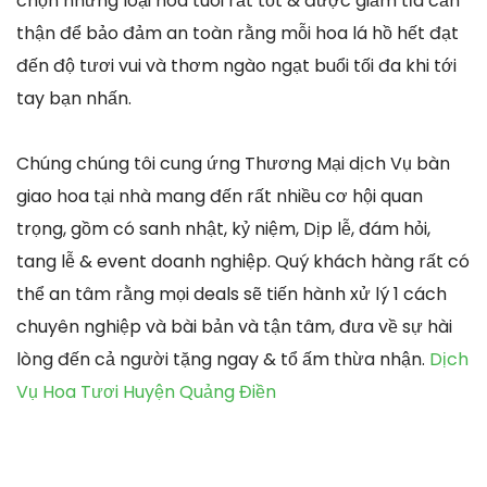
chọn những loại hoa tuoi rất tốt & được giảm tỉa cẩn
thận để bảo đảm an toàn rằng mỗi hoa lá hồ hết đạt
đến độ tươi vui và thơm ngào ngạt buổi tối đa khi tới
tay bạn nhấn.
Chúng chúng tôi cung ứng Thương Mại dịch Vụ bàn
giao hoa tại nhà mang đến rất nhiều cơ hội quan
trọng, gồm có sanh nhật, kỷ niệm, Dịp lễ, đám hỏi,
tang lễ & event doanh nghiệp. Quý khách hàng rất có
thể an tâm rằng mọi deals sẽ tiến hành xử lý 1 cách
chuyên nghiệp và bài bản và tận tâm, đưa về sự hài
lòng đến cả người tặng ngay & tổ ấm thừa nhận.
Dịch
Vụ Hoa Tươi Huyện Quảng Điền