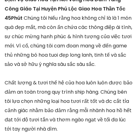
Công Giáo Tại Huyện Phú Lộc Giao Hoa Thần Tốc
45Phút
Chúng tôi hiểu rằng hoa không chỉ là là 1 món
quà đẹp mắt, mà còn ẩn chứa các thông điệp ái tình,
sự chúc mừng hạnh phúc & hình tượng của việc tươi
mới. Vì cố, chúng tôi cam đoan mang về đến game
thủ những bó hoa tuoi đẹp long lanh, tinh tế và sắc
sảo và sở hữu ý nghĩa sâu sắc sâu sắc.
Chất lượng & tươi thế hệ của hoa luôn luôn được bảo
đảm an toàn trong quy trình ship hàng. Chúng bên
tôi lựa chọn những loại hoa tươi rất tốt và đc cắt tỉa
cảnh giác nhằm bảo đảm rằng mỗi nhành hoa hồ hết
đạt tới độ tươi tắn và thơm ngào ngạt về tối đa lúc
tới tay người nhà dìm.