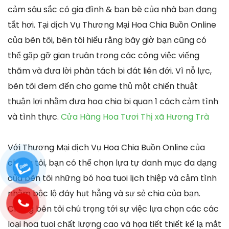
cảm sâu sắc có gia đình & bạn bè của nhà bạn đang
tắt hơi. Tại dịch Vụ Thương Mại Hoa Chia Buồn Online
của bên tôi, bên tôi hiểu rằng bây giờ bạn cũng có
thể gặp gỡ gian truân trong các công việc viếng
thăm và đưa lời phân tách bi đát liên đới. Vì nỗ lực,
bên tôi đem đến cho game thủ một chiến thuật
thuận lợi nhằm đưa hoa chia bi quan 1 cách cảm tình
và tình thực.
Cửa Hàng Hoa Tươi Thị xã Hương Trà
Với Thương Mại dịch Vụ Hoa Chia Buồn Online của
chúng tôi, bạn có thể chọn lựa tự danh mục đa dạng
của bên tôi những bó hoa tuoi lịch thiệp và cảm tình
nhằm bộc lộ đáy hụt hẫng và sự sẻ chia của bạn.
Chúng bên tôi chú trọng tới sự việc lựa chọn các các
loại hoa tuoi chất lượng cao và họa tiết thiết kế lạ mắt