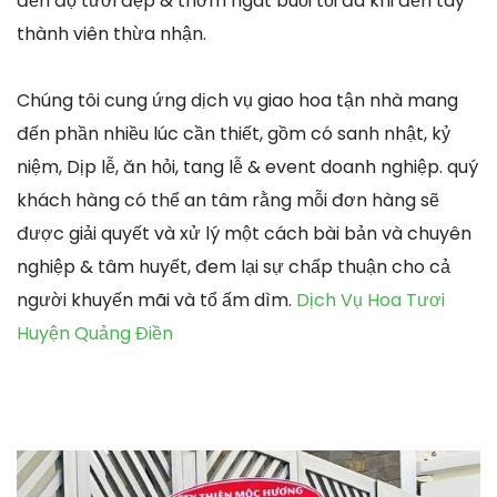
đến độ tươi đẹp & thơm ngát buổi tối đa khi đến tay
thành viên thừa nhận.
Chúng tôi cung ứng dịch vụ giao hoa tận nhà mang
đến phần nhiều lúc cần thiết, gồm có sanh nhật, kỷ
niệm, Dịp lễ, ăn hỏi, tang lễ & event doanh nghiệp. quý
khách hàng có thể an tâm rằng mỗi đơn hàng sẽ
được giải quyết và xử lý một cách bài bản và chuyên
nghiệp & tâm huyết, đem lại sự chấp thuận cho cả
người khuyến mãi và tổ ấm dìm.
Dịch Vụ Hoa Tươi
Huyện Quảng Điền