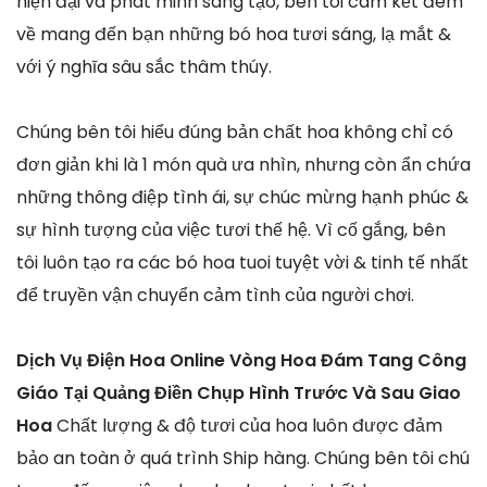
hiện đại và phát minh sáng tạo, bên tôi cam kết đem
về mang đến bạn những bó hoa tươi sáng, lạ mắt &
với ý nghĩa sâu sắc thâm thúy.
Chúng bên tôi hiểu đúng bản chất hoa không chỉ có
đơn giản khi là 1 món quà ưa nhìn, nhưng còn ẩn chứa
những thông điệp tình ái, sự chúc mừng hạnh phúc &
sự hình tượng của việc tươi thế hệ. Vì cố gắng, bên
tôi luôn tạo ra các bó hoa tuoi tuyệt vời & tinh tế nhất
để truyền vận chuyển cảm tình của người chơi.
Dịch Vụ Điện Hoa Online Vòng Hoa Đám Tang Công
Giáo Tại Quảng Điền Chụp Hình Trước Và Sau Giao
Hoa
Chất lượng & độ tươi của hoa luôn được đảm
bảo an toàn ở quá trình Ship hàng. Chúng bên tôi chú