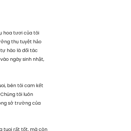
ụ hoa tươi của tôi
ởng thụ tuyệt hảo
ự hào là đối tác
vào ngày sinh nhật,
oi, bên tôi cam kết
Chúng tôi luôn
ong sở trường của
 tuoi rất tốt, mà còn