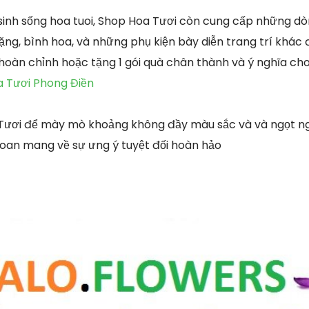
sinh sống hoa tuoi, Shop Hoa Tươi còn cung cấp những d
ặng, bình hoa, và những phụ kiện bày diễn trang trí khác 
 hoàn chỉnh hoặc tặng 1 gói quà chân thành và ý nghĩa ch
a Tươi Phong Điền
 Tươi để mày mò khoảng không đầy màu sắc và và ngọt ng
oan mang về sự ưng ý tuyệt đối hoàn hảo