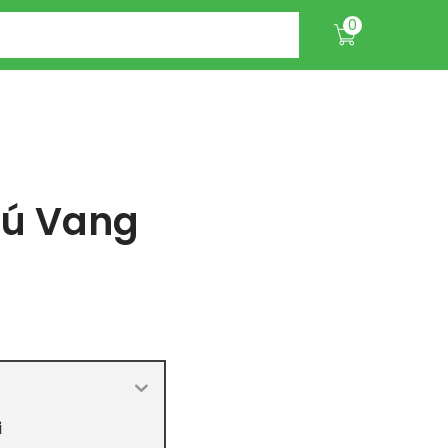
0
hú Vang
i