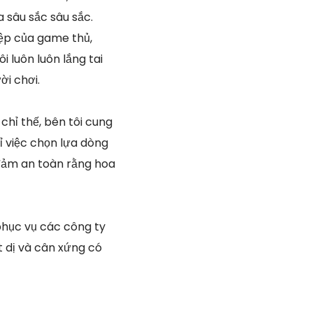
 sâu sắc sâu sắc.
iệp của game thủ,
i luôn luôn lắng tai
i chơi.
chỉ thế, bên tôi cung
 việc chọn lựa dòng
đảm an toàn rằng hoa
phục vụ các công ty
ất dị và cân xứng có