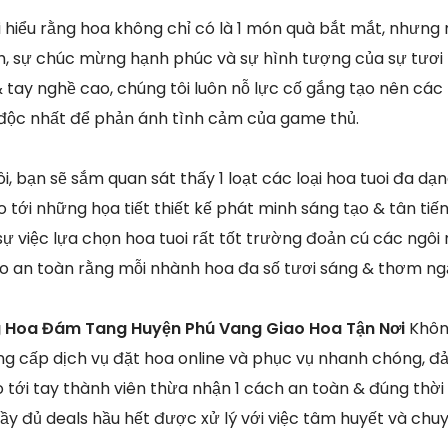
ôi hiểu rằng hoa không chỉ có là 1 món quà bắt mắt, như
nh, sự chúc mừng hạnh phúc và sự hình tượng của sự tươi 
 tay nghề cao, chúng tôi luôn nỗ lực cố gắng tạo nên các 
o độc nhất để phản ánh tình cảm của game thủ.
i, bạn sẽ sắm quan sát thấy 1 loạt các loại hoa tuoi đa d
o tới những họa tiết thiết kế phát minh sáng tạo & tân tiế
ự việc lựa chọn hoa tuoi rất tốt trường đoản cú các ngô
o an toàn rằng mỗi nhành hoa đa số tươi sáng & thơm ng
 Hoa Đám Tang Huyện Phú Vang Giao Hoa Tận Nơi
Khôn
g cấp dịch vụ đặt hoa online và phục vụ nhanh chóng, đ
 tới tay thành viên thừa nhận 1 cách an toàn & đúng thờ
ầy đủ deals hầu hết được xử lý với việc tâm huyết và chuy