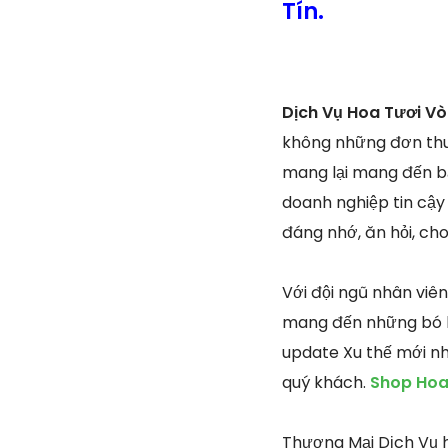
Tín.
Dịch Vụ Hoa Tươi V
không những đơn thu
mang lại mang đến bạ
doanh nghiệp tin cậy
đáng nhớ, ăn hỏi, cho
Với đội ngũ nhân viê
mang đến những bó ho
update Xu thế mới n
quý khách.
Shop Hoa 
Thương Mại Dịch Vụ h