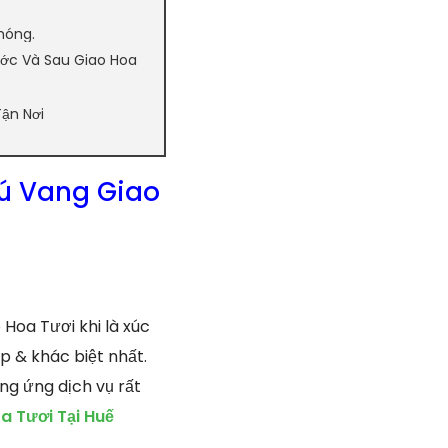
hóng.
ớc Và Sau Giao Hoa
ận Nơi
ú Vang Giao
Hoa Tươi khi là xúc
p & khác biệt nhất.
ng ứng dịch vụ rất
 Tươi Tại Huế