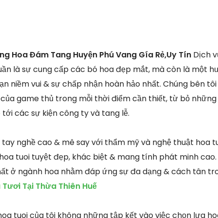
òng Hoa Đám Tang Huyện Phú Vang Gía Rẻ,Uy Tín
Dịch v
ần là sự cung cấp các bó hoa đẹp mắt, mà còn là một hư
n niềm vui & sự chấp nhận hoàn hảo nhất. Chúng bên tôi t
 của game thủ trong mỗi thời điểm cần thiết, từ bỏ những 
 tới các sự kiện công ty và tang lễ.
n tay nghề cao & mê say với thẩm mỹ và nghệ thuật hoa tu
a tuoi tuyệt đẹp, khác biệt & mang tính phát minh cao. 
hất ở ngành hoa nhằm đáp ứng sự đa dạng & cách tân tr
Tươi Tại Thừa Thiên Huế
oa tuoi của tôi không những tập kết vào việc chọn lựa hoa