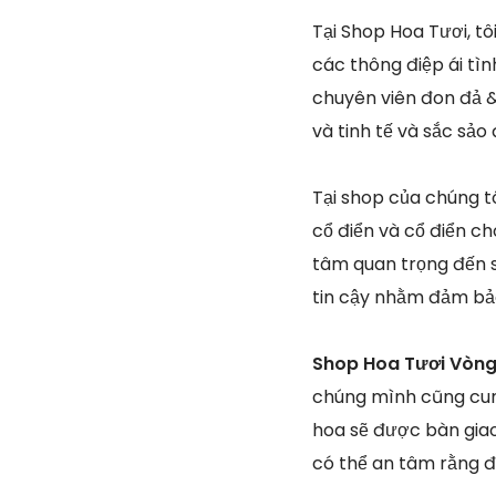
Tại Shop Hoa Tươi, t
các thông điệp ái tì
chuyên viên đon đả &
và tinh tế và sắc sả
Tại shop của chúng tô
cổ điển và cổ điển ch
tâm quan trọng đến s
tin cậy nhằm đảm bả
Shop Hoa Tươi Vòng
chúng mình cũng cun
hoa sẽ được bàn giao
có thể an tâm rằng đ