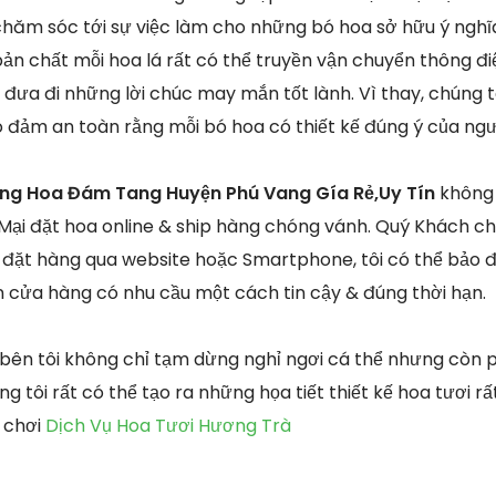
chăm sóc tới sự việc làm cho những bó hoa sở hữu ý nghĩa
bản chất mỗi hoa lá rất có thể truyền vận chuyển thông đ
 đưa đi những lời chúc may mắn tốt lành. Vì thay, chúng tô
đảm an toàn rằng mỗi bó hoa có thiết kế đúng ý của ngườ
òng Hoa Đám Tang Huyện Phú Vang Gía Rẻ,Uy Tín
không 
ại đặt hoa online & ship hàng chóng vánh. Quý Khách chỉ
đặt hàng qua website hoặc Smartphone, tôi có thể bảo 
 cửa hàng có nhu cầu một cách tin cậy & đúng thời hạn.
 bên tôi không chỉ tạm dừng nghỉ ngơi cá thể nhưng còn 
g tôi rất có thể tạo ra những họa tiết thiết kế hoa tươi r
 chơi
Dịch Vụ Hoa Tươi Hương Trà