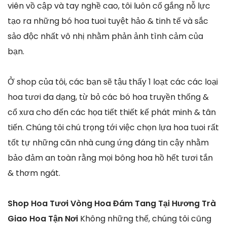
viên vồ cập và tay nghề cao, tôi luôn cố gắng nỗ lực
tạo ra những bó hoa tuoi tuyệt hảo & tinh tế và sắc
sảo độc nhất vô nhị nhằm phản ảnh tình cảm của
bạn.
Ở shop của tôi, các bạn sẽ tậu thấy 1 loạt các các loại
hoa tươi đa dạng, từ bỏ các bó hoa truyền thống &
cổ xưa cho đến các họa tiết thiết kế phát minh & tân
tiến. Chúng tôi chú trọng tới việc chọn lựa hoa tuoi rất
tốt tự những căn nhà cung ứng đáng tin cậy nhằm
bảo đảm an toàn rằng mọi bông hoa hồ hết tươi tắn
& thơm ngát.
Shop Hoa Tươi Vòng Hoa Đám Tang Tại Hương Trà
Giao Hoa Tận Nơi
Không những thế, chúng tôi cũng