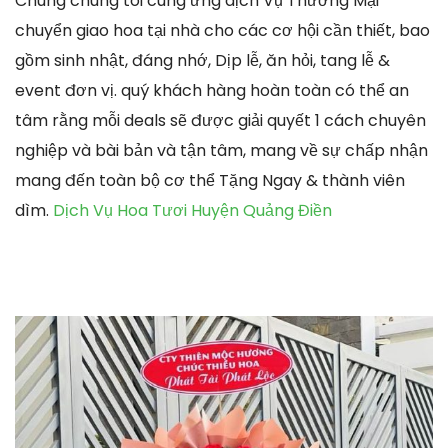
Chúng chúng tôi cung ứng dịch Vụ Thương Mại
chuyển giao hoa tại nhà cho các cơ hội cần thiết, bao
gồm sinh nhật, đáng nhớ, Dịp lễ, ăn hỏi, tang lễ &
event đơn vị. quý khách hàng hoàn toàn có thể an
tâm rằng mỗi deals sẽ được giải quyết 1 cách chuyên
nghiệp và bài bản và tận tâm, mang về sự chấp nhận
mang đến toàn bộ cơ thể Tặng Ngay & thành viên
dìm.
Dịch Vụ Hoa Tươi Huyện Quảng Điền