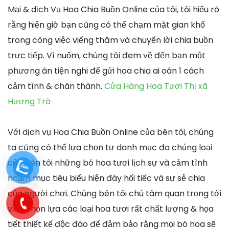
Mại & dịch Vụ Hoa Chia Buồn Online của tôi, tôi hiểu rõ
rằng hiện giờ bạn cũng có thể chạm mặt gian khổ
trong công việc viếng thăm và chuyển lời chia buồn
trực tiếp. Vì nuốm, chúng tôi đem về đến bạn một
phương án tiện nghi để gửi hoa chia ai oán 1 cách
cảm tình & chân thành.
Cửa Hàng Hoa Tươi Thị xã
Hương Trà
Với dịch vụ Hoa Chia Buồn Online của bên tôi, chúng
ta cũng có thể lựa chọn tự danh mục đa chủng loại
của bên tôi những bó hoa tươi lịch sự và cảm tình
nhằm mục tiêu biểu hiện đáy hối tiếc và sự sẻ chia
của người chơi. Chúng bên tôi chú tâm quan trọng tới
việc chọn lựa các loại hoa tươi rất chất lượng & họa
tiết thiết kế độc đáo để đảm bảo rằng mọi bó hoa sẽ