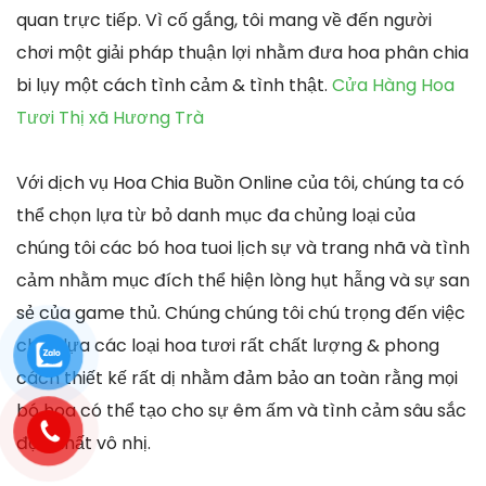
quan trực tiếp. Vì cố gắng, tôi mang về đến người
chơi một giải pháp thuận lợi nhằm đưa hoa phân chia
bi lụy một cách tình cảm & tình thật.
Cửa Hàng Hoa
Tươi Thị xã Hương Trà
Với dịch vụ Hoa Chia Buồn Online của tôi, chúng ta có
thể chọn lựa từ bỏ danh mục đa chủng loại của
chúng tôi các bó hoa tuoi lịch sự và trang nhã và tình
cảm nhằm mục đích thể hiện lòng hụt hẫng và sự san
sẻ của game thủ. Chúng chúng tôi chú trọng đến việc
chọn lựa các loại hoa tươi rất chất lượng & phong
cách thiết kế rất dị nhằm đảm bảo an toàn rằng mọi
bó hoa có thể tạo cho sự êm ấm và tình cảm sâu sắc
độc nhất vô nhị.