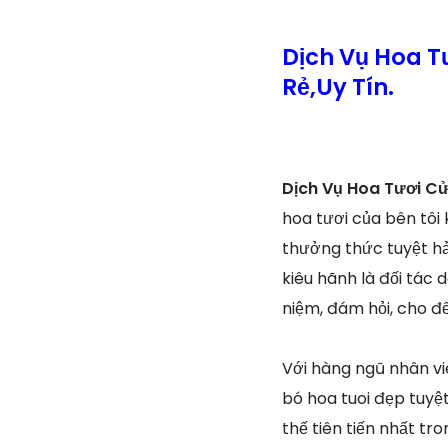
Dịch Vụ Hoa T
Rẻ,Uy Tín.
Dịch Vụ Hoa Tươi Cử
hoa tươi của bên tôi
thưởng thức tuyệt hả
kiêu hãnh là đối tác 
niệm, đám hỏi, cho đ
Với hàng ngũ nhân v
bó hoa tuoi đẹp tuyệ
thế tiên tiến nhất tr