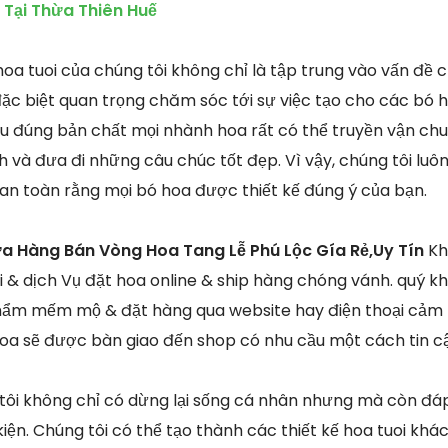
 Tại Thừa Thiên Huế
a tuoi của chúng tôi không chỉ là tập trung vào vấn đề c
ặc biệt quan trọng chăm sóc tới sự việc tạo cho các bó 
iểu đúng bản chất mọi nhành hoa rất có thể truyền vận ch
h và đưa đi những câu chúc tốt đẹp. Vì vậy, chúng tôi luôn 
n toàn rằng mọi bó hoa được thiết kế đúng ý của bạn.
a Hàng Bán Vòng Hoa Tang Lễ Phú Lộc Gía Rẻ,Uy Tín
Kh
& dịch Vụ đặt hoa online & ship hàng chóng vánh. quý kh
hẩm mếm mộ & đặt hàng qua website hay điện thoại cảm ứ
oa sẽ được bàn giao đến shop có nhu cầu một cách tin cậ
 tôi không chỉ có dừng lại sống cá nhân nhưng mà còn đ
iện. Chúng tôi có thể tạo thành các thiết kế hoa tuoi khá