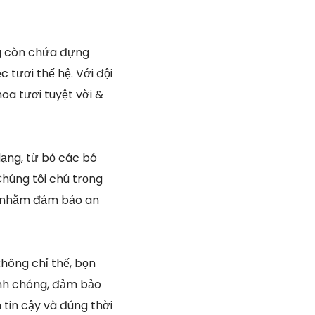
ng còn chứa đựng
 tươi thế hệ. Với đội
oa tươi tuyệt vời &
dạng, từ bỏ các bó
Chúng tôi chú trọng
ín nhằm đảm bảo an
hông chỉ thế, bọn
anh chóng, đảm bảo
 tin cậy và đúng thời