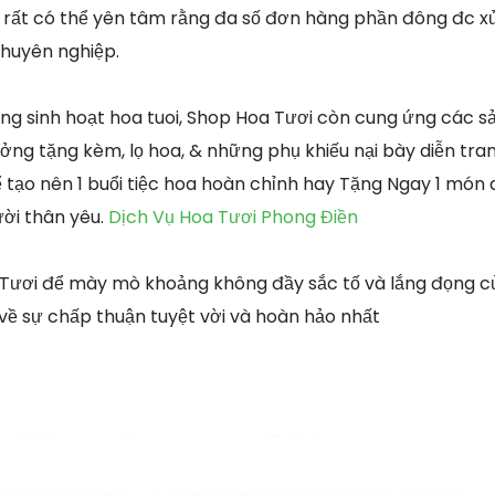
 rất có thể yên tâm rằng đa số đơn hàng phần đông đc xử 
chuyên nghiệp.
g sinh hoạt hoa tuoi, Shop Hoa Tươi còn cung ứng các 
ởng tặng kèm, lọ hoa, & những phụ khiếu nại bày diễn tra
 tạo nên 1 buổi tiệc hoa hoàn chỉnh hay Tặng Ngay 1 món 
ời thân yêu.
Dịch Vụ Hoa Tươi Phong Điền
 Tươi để mày mò khoảng không đầy sắc tố và lắng đọng c
về sự chấp thuận tuyệt vời và hoàn hảo nhất