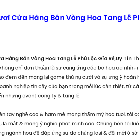
ươi Cửa Hàng Bán Vòng Hoa Tang Lễ P
a Hàng Bán Vòng Hoa Tang Lễ Phú Lộc Gía Rẻ,Uy Tín
Th
 không chỉ đơn thuần là sự cung ứng các bó hoa ưa nhìn,
o đem đến mang lại game thủ nụ cười và sự ưng ý hoàn h
doanh nghiệp tin cậy của bạn trong mỗi lúc cần thiết, từ cá
ến những event công ty & tang lễ.
iên tay nghề cao & ham mê mang thẩm mỹ hoa tuoi, tôi 
t, lạ mắt & mang ý nghĩa phát minh cao. Chúng bên tôi lu
ong ngành hoa để đáp ứng sự đa chủng loại & đổi mới ở sở 