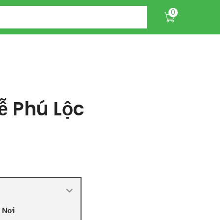
0
ễ Phú Lộc
 Nơi