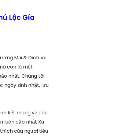
hú Lộc Gía
ương Mại & Dịch Vụ
 mà còn là một
ảo nhất. Chúng tôi
c ngày sinh nhật, lưu
cam kết mang về các
ôn luôn cập nhật Xu
thích của người tiêu