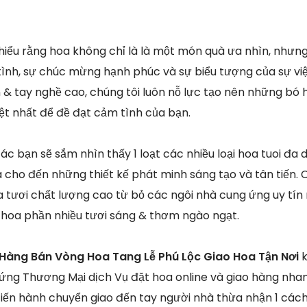
 hiểu rằng hoa không chỉ là là một món quà ưa nhìn, như
ình, sự chúc mừng hạnh phúc và sự biểu tượng của sự việc
 & tay nghề cao, chúng tôi luôn nỗ lực tạo nên những bó h
yệt nhất để đề đạt cảm tình của bạn.
ác bạn sẽ sắm nhìn thấy 1 loạt các nhiều loại hoa tuoi đa 
a cho đến những thiết kế phát minh sáng tạo và tân tiến. 
a tươi chất lượng cao từ bỏ các ngôi nhà cung ứng uy t
 hoa phần nhiều tươi sáng & thơm ngào ngạt.
Hàng Bán Vòng Hoa Tang Lễ Phú Lộc Giao Hoa Tận Nơi
k
 ứng Thương Mại dịch Vụ đặt hoa online và giao hàng nh
tiến hành chuyển giao đến tay người nhà thừa nhận 1 cách