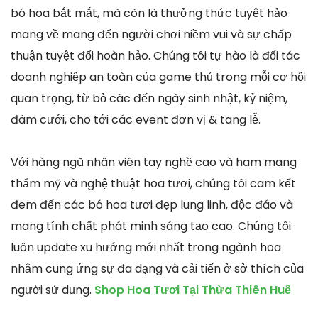
bó hoa bắt mắt, mà còn là thưởng thức tuyệt hảo
mang về mang đến người chơi niềm vui và sự chấp
thuận tuyệt đối hoàn hảo. Chúng tôi tự hào là đối tác
doanh nghiệp an toàn của game thủ trong mỗi cơ hội
quan trọng, từ bỏ các đến ngày sinh nhật, kỷ niệm,
đám cưới, cho tới các event đơn vị & tang lễ.
Với hàng ngũ nhân viên tay nghề cao và ham mang
thẩm mỹ và nghệ thuật hoa tươi, chúng tôi cam kết
đem đến các bó hoa tươi đẹp lung linh, độc đáo và
mang tính chất phát minh sáng tạo cao. Chúng tôi
luôn update xu hướng mới nhất trong ngành hoa
nhằm cung ứng sự đa dạng và cải tiến ở sở thích của
người sử dụng.
Shop Hoa Tươi Tại Thừa Thiên Huế