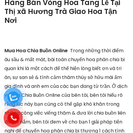
Hàng Bán Vòng Hoa Tang Lễ Tại
Thị xã Hương Trà Giao Hoa Tận
Nơi
Mua Hoa Chia Buồn Online
Trong những thời điểm
âu sầu & mất mát, bài toán chuyển hoa phân chia bi
quan khi là một cách để thể hiện lòng biết ơn và tri
ân, sự san sẻ & tình cảm thâm thúy sở hữu mái ấm
gia đình và anh em của các bạn đang từ trần. Ở dịch
vụ Hoa Chia Buồn Online của bên tôi, bên tôi hiểu rõ
rằng lúc này bạn cũng có thể gặp khó khăn trong
những công việc viếng thăm & đưa lời chia buồn liên
đới. Vì nắm, bên tôi đem về cho bạn 1 giải pháp tiện
nghi để chuyển hoa phân chia bi thương 1 cách tình