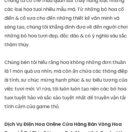
chúng ta có thể mua quan sát thấy hàng loạt những
các loại hoa tuoi nhiều mẫu mã. Từ những bó hoa cổ
điển & cổ xưa cho đến những thiết kế văn minh và
sáng tạo, chúng tôi khẳng định đưa về đến người chơi
những bó hoa tươi đẹp, độc đáo & có ý nghĩa sâu sắc
thâm thúy.
Chúng bên tôi hiểu rằng hoa không những đơn thuần
là 1 món quà ưa nhìn, mà còn ẩn chứa các thông điệp
ái tình, sự chúc mừng hạnh phúc & sự biểu tượng của
việc tươi mới. Vì rứa, tôi luôn luôn tạo nên các bó hoa
tuoi tuyệt hảo và sắc sảo tuyệt nhất để truyền vận tải
tình cảm của game thủ.
Dịch Vụ Điện Hoa Online Cửa Hàng Bán Vòng Hoa