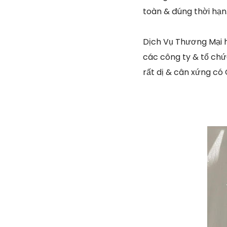
toàn & đúng thời hạn
Dịch Vụ Thương Mại h
các công ty & tổ chức
rất dị & cân xứng có 