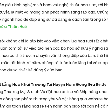
ên giàu kinh nghiệm và ham với nghệ thuật hoa tươi, tôi 
tuyệt, lạ mắt và mang tính phát minh sáng tạo cao. Chúng
t ở ngành hoa để đáp ứng sự đa dạng & cách tân trong sở 
hừa Thiên Huế
tôi không chỉ là tập kết vào việc chọn lựa hoa tuoi rất ch
quan tâm tới sự việc tạo nên các bó hoa sở hữu ý nghĩa sâ
 hoa có thể truyền chuyển vận thông điệp của bạn, thể hi
ắn tốt lành. Vì nắm, chúng tôi luôn luôn lắng tai và su
hoa được thiết kế đúng ý của bạn.
t Lẵng Hoa Khai Trương Tại Huyện Nam Đông Gía Rẻ,Uy
ng Thương Mại & dịch Vụ đặt hoa online và Ship hàng chó
lựa dòng sản phẩm thương yêu và đặt hàng qua website 
đảm an toàn rằng hoa sẽ tiến hành bàn giao tới can hệ có 