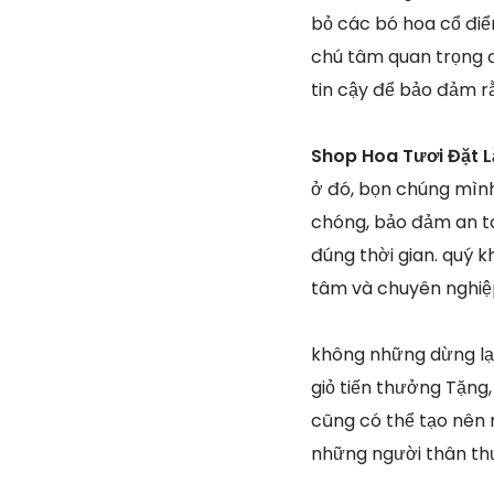
bỏ các bó hoa cổ điể
chú tâm quan trọng đ
tin cậy để bảo đảm r
Shop Hoa Tươi Đặt 
ở đó, bọn chúng mìn
chóng, bảo đảm an to
đúng thời gian. quý 
tâm và chuyên nghiệp
không những dừng lạ
giỏ tiến thưởng Tặng
cũng có thể tạo nên 
những người thân t