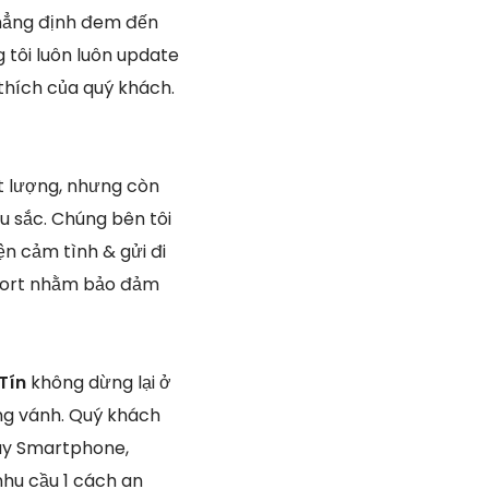
khẳng định đem đến
 tôi luôn luôn update
thích của quý khách.
ất lượng, nhưng còn
u sắc. Chúng bên tôi
ện cảm tình & gửi đi
pport nhằm bảo đảm
 Tín
không dừng lại ở
ng vánh. Quý khách
hay Smartphone,
nhu cầu 1 cách an