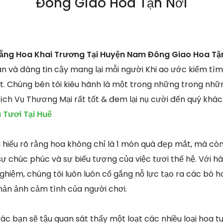
Đông Giao Hoa Tận Nơi
Lẵng Hoa Khai Trương Tại Huyện Nam Đông Giao Hoa Tậ
toàn và đáng tin cậy mang lại mỗi người Khi ao ước kiếm t
ất. Chúng bên tôi kiêu hãnh là một trong những trong nhữ
ịch Vụ Thương Mại rất tốt & đem lại nụ cười đến quý khá
Tươi Tại Huế
ôi hiểu rõ rằng hoa không chỉ là 1 món quà đẹp mắt, mà c
sự chúc phúc và sự biểu tượng của việc tươi thế hệ. Với 
ghiệm, chúng tôi luôn luôn cố gắng nỗ lực tạo ra các bó h
phản ảnh cảm tình của người chơi.
ác bạn sẽ tậu quan sát thấy một loạt các nhiều loại hoa tu