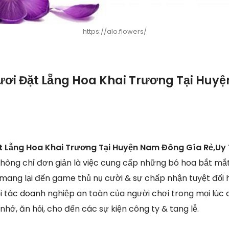
https://alo.flowers/
ươi Đặt Lẵng Hoa Khai Trương Tại Hu
t Lẵng Hoa Khai Trương Tại Huyện Nam Đông Gía Rẻ,Uy
 không chỉ đơn giản là việc cung cấp những bó hoa bắt mắ
mang lại đến game thủ nụ cười & sự chấp nhận tuyệt đối
đối tác doanh nghiệp an toàn của người chơi trong mọi lúc 
nhớ, ăn hỏi, cho đến các sự kiện công ty & tang lễ.