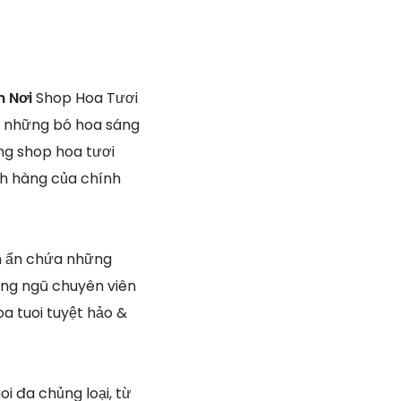
n Nơi
Shop Hoa Tươi
ìm những bó hoa sáng
ng shop hoa tươi
ch hàng của chính
òn ẩn chứa những
hàng ngũ chuyên viên
oa tuoi tuyệt hảo &
oi đa chủng loại, từ