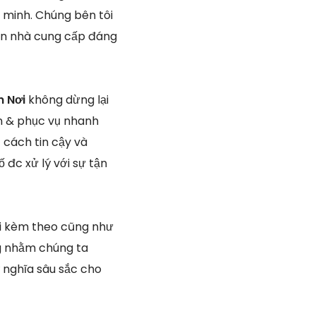
n minh. Chúng bên tôi
căn nhà cung cấp đáng
n Nơi
không dừng lại
n & phục vụ nhanh
 cách tin cậy và
đc xử lý với sự tận
đi kèm theo cũng như
ng nhằm chúng ta
 nghĩa sâu sắc cho