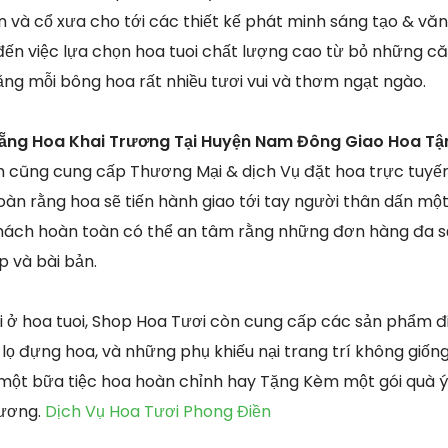
n và cổ xưa cho tới các thiết kế phát minh sáng tạo & vă
ến việc lựa chọn hoa tuoi chất lượng cao từ bỏ những 
ằng mỗi bông hoa rất nhiều tươi vui và thơm ngạt ngào.
Lẵng Hoa Khai Trương Tại Huyện Nam Đông Giao Hoa Tậ
h cũng cung cấp Thương Mại & dịch Vụ đặt hoa trực tuyế
àn rằng hoa sẽ tiến hành giao tới tay người thân dấn một
khách hoàn toàn có thể an tâm rằng những đơn hàng đa số 
 và bài bản.
i ở hoa tuoi, Shop Hoa Tươi còn cung cấp các sản phẩm 
, lọ đựng hoa, và những phụ khiếu nại trang trí không giố
một bữa tiệc hoa hoàn chỉnh hay Tặng Kèm một gói quà ý
hương.
Dịch Vụ Hoa Tươi Phong Điền