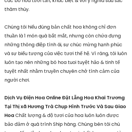
các bó hoa tươi tắn, khác biệt & với ý nghĩa sâu sắc
thâm thúy.
Chúng tôi hiểu đúng bản chất hoa không chỉ đơn
thuần là 1 món quà bắt mắt, nhưng còn chứa đựng
những thông điệp tình ái, sự chúc mừng hạnh phúc
và sự biểu tượng của việc tươi thế hệ. Vì ráng, tôi luôn
luôn tạo nên những bó hoa tuoi tuyệt hảo & tinh tế
tuyệt nhất nhằm truyền chuyên chở tình cảm của
người chơi.
Dịch Vụ Điện Hoa Online Đặt Lẵng Hoa Khai Trương
Tại Thị xã Hương Trà Chụp Hình Trước Và Sau Giao
Hoa
Chất lượng & độ tươi của hoa luôn luôn được
bảo đảm ở quá trình Ship hàng. Chúng bên tôi chú