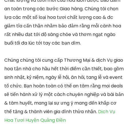
Chất lượng và tươi mới của hoa luôn được bảo đảm
an toàn trong các bước Giao hàng. Chúng tôi chọn
lựa các một số loại hoa tươi chất lượng cao & đc
giảm tỉa cẩn thận nhằm bảo đảm rằng mỗi cành hoa
rất nhiều đạt tới độ sáng chóe và thơm ngạt ngào
buổi tối đa lúc tới tay các bạn dìm.
Chúng chúng tôi cung cấp Thương Mại & dịch Vụ giao
hoa tận nhà cho hầu hết thời điểm cần thiết, bao gồm
sinh nhật, kỷ niệm, ngày lễ hội, ăn hỏi, tang lễ và event
tổ chức. Bạn hoàn toàn có thể an tâm rằng mọi deals
sẽ tiến hành xử lý một cách chuyên nghiệp và bài bản
& tâm huyết, mang lại sự ưng ý mang đến khắp cơ
thể tặng & thành viên gia đình thừa nhận.
Dịch Vụ
Hoa Tươi Huyện Quảng Điền