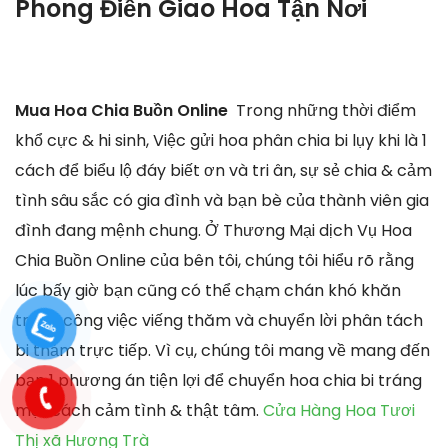
Phong Điền Giao Hoa Tận Nơi
Mua Hoa Chia Buồn Online
Trong những thời điểm
khổ cực & hi sinh, Việc gửi hoa phân chia bi lụy khi là 1
cách để biểu lộ đáy biết ơn và tri ân, sự sẻ chia & cảm
tình sâu sắc có gia đình và bạn bè của thành viên gia
đình đang mệnh chung. Ở Thương Mại dịch Vụ Hoa
Chia Buồn Online của bên tôi, chúng tôi hiểu rõ rằng
lúc bấy giờ bạn cũng có thể chạm chán khó khăn
trong công việc viếng thăm và chuyển lời phân tách
bi thảm trực tiếp. Vì cụ, chúng tôi mang về mang đến
bạn 1 phương án tiện lợi để chuyển hoa chia bi tráng
một cách cảm tình & thật tâm.
Cửa Hàng Hoa Tươi
Thị xã Hương Trà