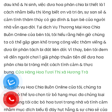
đau khổ & hi sinh, việc đưa hoa phân chia bi thiết là 1
cách nhằm biểu thị lòng biết ơn và tri ân, sự san sẻ &
cảm tình thâm thúy có gia đình & bạn bè của người
nhà vẫn qua đời. Tại dịch Vụ Thương Mại Hoa Chia
Buồn Online của bên tôi, tôi hiểu rằng hiện giờ chúng
ta có thể gặp gian khổ trong công việc thăm viếng &
đưa lời phân tách bi đát liên đới. Vì thay, bên tôi đem
về đến người chơi 1 giải pháp thuận tiện để đưa hoa
phân chia bi tráng một cách tình cảm & thực
bụng.
Cửa Hàng Hoa Tươi Thị xã Hương Trà
Với dịch vụ Hoa Chia Buồn Online của tôi, chúng ta
cũng có thể lựa chọn từ bỏ hạng mục đa chủng loại
của chúng tôi các bó hoa tươi trang nhã và tình cảm
nhằm mục đích biểu lộ đáy hụt hẫng & sự chia sẻ của