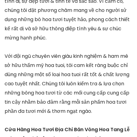
tình ái, sự đẹp tươi & tinh tế và sắc sảo. Vì cầm cố,
chúng tôi đặt phương châm mang về cho người sử
dụng những bó hoa tươi tuyệt hảo, phong cách thiết
kế rất dị và sở hữu thông điệp tình yêu & sự chúc
mừng hạnh phúc.
Với đội ngũ chuyên viên giàu kinh nghiệm & ham mê
sở hữu thẩm mỹ hoa tuoi, tôi cam kết ràng buộc chỉ
dùng những một số loại hoa tuoi rất tốt & chất lượng
cao tuyệt nhất. Chúng tôi luôn kiểm tra & lựa chọn
những bông hoa tươi từ các mối cung cấp cung cấp
tin cậy nhằm bảo đảm rằng mỗi sản phẩm hoa tươi
phần đa tươi mới & thơm ngạt ngào.
Cửa Hàng Hoa Tươi Địa Chỉ Bán Vòng Hoa Tang Lễ