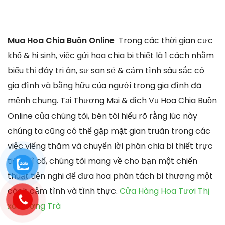
Mua Hoa Chia Buồn Online
Trong các thời gian cực
khổ & hi sinh, việc gửi hoa chia bi thiết là 1 cách nhằm
biểu thị đáy tri ân, sự san sẻ & cảm tình sâu sắc có
gia đình và bằng hữu của người trong gia đình đã
mệnh chung. Tại Thương Mại & dịch Vụ Hoa Chia Buồn
Online của chúng tôi, bên tôi hiểu rõ rằng lúc này
chúng ta cũng có thể gặp mặt gian truân trong các
việc viếng thăm và chuyển lời phân chia bi thiết trực
tiếp. Vì cố, chúng tôi mang về cho bạn một chiến
thuật tiện nghi để đưa hoa phân tách bi thương một
cách cảm tình và tình thực.
Cửa Hàng Hoa Tươi Thị
xã Hương Trà