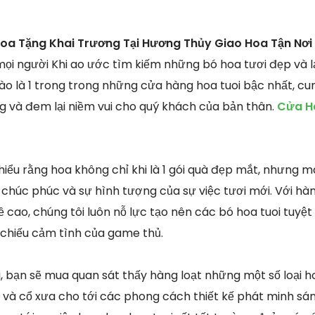
oa Tặng Khai Trương Tại Hương Thủy Giao Hoa Tận Nơi
mọi người Khi ao ước tìm kiếm những bó hoa tươi đẹp và l
ào là 1 trong trong những cửa hàng hoa tuoi bậc nhất, c
ng và đem lại niềm vui cho quý khách của bản thân.
Cửa Hà
 hiểu rằng hoa không chỉ khi là 1 gói quà đẹp mắt, nhưng 
ự chúc phúc và sự hình tượng của sự việc tươi mới. Với h
cao, chúng tôi luôn nỗ lực tạo nên các bó hoa tuoi tuyệt 
 chiếu cảm tình của game thủ.
, bạn sẽ mua quan sát thấy hàng loạt những một số loại ho
và cổ xưa cho tới các phong cách thiết kế phát minh sáng