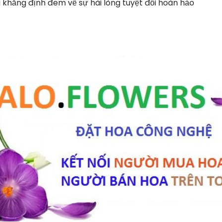
i khẳng định đem về sự hài lòng tuyệt đối hoàn hảo