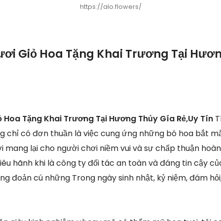
https://alo.flowers/
ươi Giỏ Hoa Tặng Khai Trương Tại Hươ
ỏ Hoa Tặng Khai Trương Tại Hương Thủy Gía Rẻ,Uy Tín
T
ng chỉ có đơn thuần là việc cung ứng những bó hoa bắt m
i mang lại cho người chơi niềm vui và sự chấp thuận hoàn
iêu hãnh khi là công ty đối tác an toàn và đáng tin cậy củ
ờng đoản cú những Trong ngày sinh nhật, kỷ niệm, đám hỏi