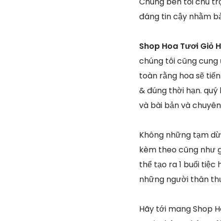
Chúng bên tôi chú tr
đáng tin cậy nhằm bả
Shop Hoa Tươi Giỏ 
chúng tôi cũng cung
toàn rằng hoa sẽ tiế
& đúng thời hạn. quý
và bài bản và chuyên
Không những tạm dừn
kèm theo cũng như gi
thể tạo ra 1 buổi ti
những người thân t
Hãy tới mang Shop H