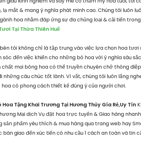
ên giàu kinh nghiệm và say mê có thẩm mỹ hoa tuoi, tôi c
p, lạ mắt & mang ý nghĩa phát minh cao. Chúng tôi luôn lu
 ngành hoa nhằm đáp ứng sự đa chủng loại & cải tiến tron
ươi Tại Thừa Thiên Huế
bên tôi không chỉ là tập trung vào việc lựa chọn hoa tươi
 sóc đến việc khiến cho những bó hoa với ý nghĩa sâu sắ
n chất mọi bông hoa có thể truyền chuyên chở thông điệp 
 những câu chúc tốt lành. Vì vắt, chúng tôi luôn lắng ngh
hoa có phong cách thiết kế đúng ý của người chơi.
ỏ Hoa Tặng Khai Trương Tại Hương Thủy Gía Rẻ,Uy Tín
K
Thương Mại dịch Vụ đặt hoa trực tuyến & Giao hàng nhan
ng sản phẩm yêu thích & mua hàng qua trang web hay Sm
bàn giao đến xúc tiến có nhu cầu 1 cách an toàn và tin cậ