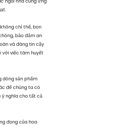
các ngôi nhà cung ứng
ạt.
không chỉ thế, bọn
 chóng, bảo đảm an
oàn và đáng tin cậy
 với việc tâm huyết
ng dòng sản phẩm
hác để chúng ta có
 ý nghĩa cho tất cả
ắng đọng của hoa