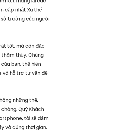
am kết mang lại các
ôn cập nhật Xu thế
g sở trường của người
 rất tốt, mà còn đặc
c thâm thúy. Chúng
của bạn, thể hiện
e và hỗ trợ tư vấn để
hông những thế,
h chóng. Quý Khách
artphone, tôi sẽ đảm
y và đúng thời gian.