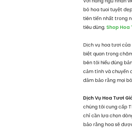
Với hàng ngũ nhân vi
bó hoa tuoi tuyệt đẹ
tiên tiến nhất trong
tiêu dùng.
Shop Hoa T
Dịch vụ hoa tươi của 
biệt quan trọng chăm
bên tôi hiểu đúng bả
cảm tình và chuyển đi
đảm bảo rằng mọi bó 
Dịch Vụ Hoa Tươi Gi
chúng tôi cung cấp 
chỉ cần lựa chọn dò
bảo rằng hoa sẽ được 