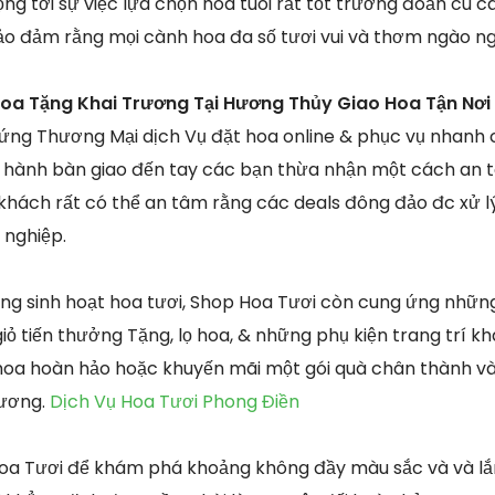
ọng tới sự việc lựa chọn hoa tuoi rất tốt trường đoản cú 
o đảm rằng mọi cành hoa đa số tươi vui và thơm ngào ng
Hoa Tặng Khai Trương Tại Hương Thủy Giao Hoa Tận Nơi
 ứng Thương Mại dịch Vụ đặt hoa online & phục vụ nhanh
n hành bàn giao đến tay các bạn thừa nhận một cách an t
 khách rất có thể an tâm rằng các deals đông đảo đc xử lý
 nghiệp.
g sinh hoạt hoa tươi, Shop Hoa Tươi còn cung ứng nhữ
ỏ tiến thưởng Tặng, lọ hoa, & những phụ kiện trang trí k
ệc hoa hoàn hảo hoặc khuyến mãi một gói quà chân thành và
hương.
Dịch Vụ Hoa Tươi Phong Điền
oa Tươi để khám phá khoảng không đầy màu sắc và và l