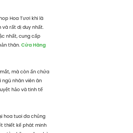
hop Hoa Tươi khi là
và rất dị duy nhất.
ậc nhất, cung cấp
bản thân.
Cửa Hàng
p mắt, mà còn ẩn chứa
ội ngũ nhân viên ân
uyệt hảo và tinh tế
ại hoa tuoi đa chủng
t thiết kế phát minh