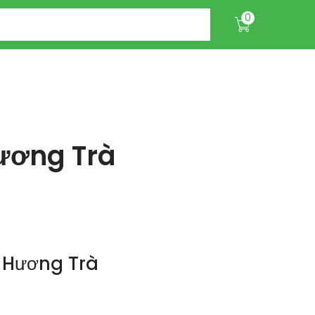
0
Hương Trà
 Hương Trà