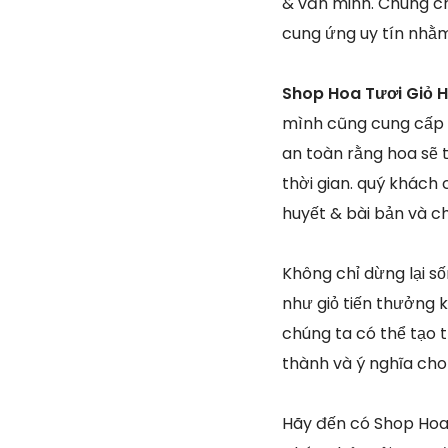
& văn minh. Chúng ch
cung ứng uy tín nhằm
Shop Hoa Tươi Giỏ H
mình cũng cung cấp 
an toàn rằng hoa sẽ 
thời gian. quý khách 
huyết & bài bản và c
Không chỉ dừng lại 
như giỏ tiến thưởng 
chúng ta có thể tạo
thành và ý nghĩa ch
Hãy đến có Shop Hoa