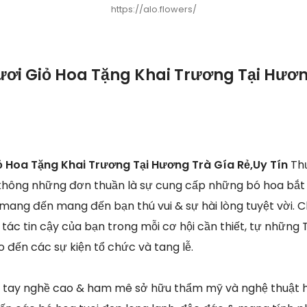
https://alo.flowers/
ươi Giỏ Hoa Tặng Khai Trương Tại Hươn
ỏ Hoa Tặng Khai Trương Tại Hương Trà Gía Rẻ,Uy Tín
Th
 không những đơn thuần là sự cung cấp những bó hoa bắt
mang đến mang đến bạn thú vui & sự hài lòng tuyệt vời. C
i tác tin cậy của bạn trong mỗi cơ hội cần thiết, tự những 
o đến các sự kiện tổ chức và tang lễ.
n tay nghề cao & ham mê sở hữu thẩm mỹ và nghệ thuật h