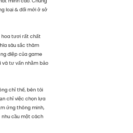
phát minh cao. Chúng
g loại & đổi mới ở sở
 hoa tươi rất chất
hĩa sâu sắc thâm
hông điệp của game
ai và tư vấn nhằm bảo
ng chỉ thế, bên tôi
n chỉ việc chọn lựa
ảm ứng thông minh,
có nhu cầu một cách