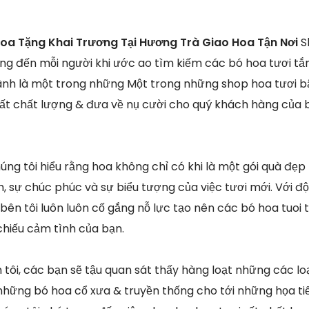
oa Tặng Khai Trương Tại Hương Trà Giao Hoa Tận Nơi
S
ng đến mỗi người khi ước ao tìm kiếm các bó hoa tươi tắn 
ãnh là một trong những Một trong những shop hoa tươi b
ất chất lượng & đưa về nụ cười cho quý khách hàng của 
húng tôi hiểu rằng hoa không chỉ có khi là một gói quà đẹ
h, sự chúc phúc và sự biểu tượng của việc tươi mới. Với đ
bên tôi luôn luôn cố gắng nỗ lực tạo nên các bó hoa tuoi t
hiếu cảm tình của bạn.
 tôi, các bạn sẽ tậu quan sát thấy hàng loạt những các lo
 những bó hoa cổ xưa & truyền thống cho tới những họa tiế