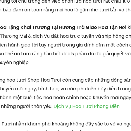
úng tôi chú trọng đến việc chọn lựa hoa tươi rất chất l
 bảo đảm an toàn rằng mọi hoa lá gần như tươi tắn và t
oa Tặng Khai Trương Tại Hương Trà Giao Hoa Tận Nơi
k
Thương Mại & dịch Vụ đặt hoa trực tuyến và ship hàng c
tiến hành giao tới tay người trong gia đình dìm một cách 
có thể an tâm rằng hầu hết deals phần đa đc giải quyết và
huyên nghiệp.
sống hoa tươi, Shop Hoa Tươi còn cung cấp những dòng s
khuyến mãi ngay, bình hoa, và các phụ kiện bày diễn tran
 thành một buổi tiệc hoa hoàn chỉnh hoặc khuyến mãi ng
o những người thân yêu.
Dịch Vụ Hoa Tươi Phong Điền
 Tươi nhằm khám phá khoảng không đầy sắc tố và và ngọ