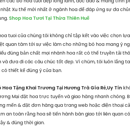
ến các bó hoa tuoi đẹp long lanh, độc đáo & mang tính 
p nhật Xu thế mới nhất ở ngành hoa để đáp ứng sự đa chủn
ụng.
Shop Hoa Tươi Tại Thừa Thiên Huế
oa tuoi của chúng tôi không chỉ tập kết vào việc chọn lựa
ệt quan tâm tới sự việc làm cho những bó hoa mang ý ng
hiểu đúng bản chất mọi nhành hoa rất có thể truyền tải t
h và đưa đi các câu chúc tốt đẹp. Vì chũm, tôi luôn lắng t
có thiết kế đúng ý của bạn.
ỏ Hoa Tặng Khai Trương Tại Hương Trà Gía Rẻ,Uy Tín
khô
ơng Mại đặt hoa trực tuyến và giao hàng nhanh chóng. Bạ
g mến & đặt đơn hàng qua trang web hoặc điện thoại c
ảm an toàn rằng hoa sẽ tiến hành bàn giao tới liên quan 
ậy & đúng thời gian.