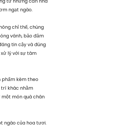
ượng từ những căn nhà
hơm ngạt ngào.
hông chỉ thế, chúng
hóng vánh, bảo đảm
đáng tin cậy và đúng
 xử lý với sự tâm
ản phẩm kèm theo
g trí khác nhằm
ay một món quà chân
t ngào của hoa tươi.