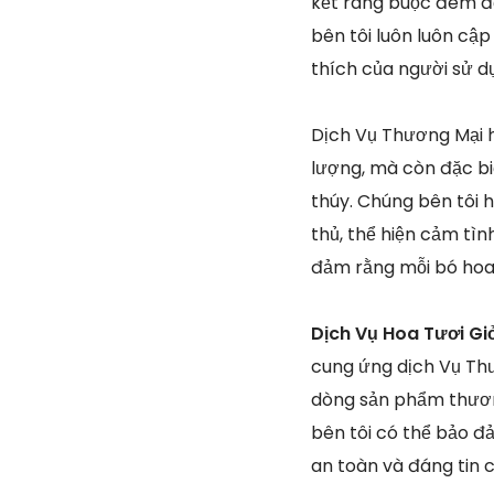
kết ràng buộc đem đ
bên tôi luôn luôn cậ
thích của người sử d
Dịch Vụ Thương Mại h
lượng, mà còn đặc bi
thúy. Chúng bên tôi 
thủ, thể hiện cảm tìn
đảm rằng mỗi bó hoa 
Dịch Vụ Hoa Tươi Gi
cung ứng dịch Vụ Thư
dòng sản phẩm thươn
bên tôi có thể bảo đ
an toàn và đáng tin c