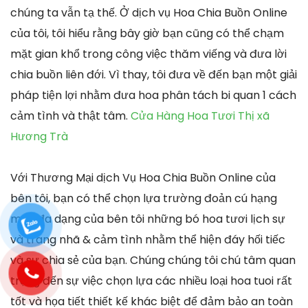
chúng ta vẫn tạ thế. Ở dịch vụ Hoa Chia Buồn Online
của tôi, tôi hiểu rằng bây giờ bạn cũng có thể chạm
mặt gian khổ trong công việc thăm viếng và đưa lời
chia buồn liên đới. Vì thay, tôi đưa về đến bạn một giải
pháp tiện lợi nhằm đưa hoa phân tách bi quan 1 cách
cảm tình và thật tâm.
Cửa Hàng Hoa Tươi Thị xã
Hương Trà
Với Thương Mại dịch Vụ Hoa Chia Buồn Online của
bên tôi, bạn có thể chọn lựa trường đoản cú hạng
mục đa dạng của bên tôi những bó hoa tươi lịch sự
và trang nhã & cảm tình nhằm thể hiện đáy hối tiếc
và sự chia sẻ của bạn. Chúng chúng tôi chú tâm quan
trọng đến sự việc chọn lựa các nhiều loại hoa tuoi rất
tốt và họa tiết thiết kế khác biệt để đảm bảo an toàn