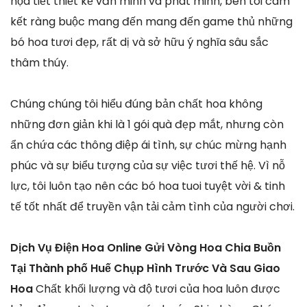
họa tiết thiết kế văn minh và phát minh, bên tôi cam
kết ràng buộc mang đến mang đến game thủ những
bó hoa tươi đẹp, rất dị và sở hữu ý nghĩa sâu sắc
thâm thúy.
Chúng chúng tôi hiểu đúng bản chất hoa không
những đơn giản khi là 1 gói quà đẹp mắt, nhưng còn
ẩn chứa các thông điệp ái tình, sự chúc mừng hạnh
phúc và sự biểu tượng của sự việc tươi thế hệ. Vì nỗ
lực, tôi luôn tạo nên các bó hoa tuoi tuyệt vời & tinh
tế tốt nhất để truyền vận tải cảm tình của người chơi.
Dịch Vụ Điện Hoa Online Gửi Vòng Hoa Chia Buồn
Tại Thành phố Huế Chụp Hình Trước Và Sau Giao
Hoa
Chất khối lượng và độ tươi của hoa luôn được