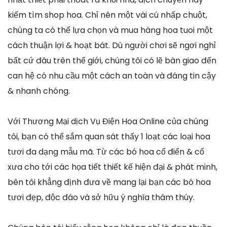
kiếm tìm shop hoa. Chỉ nên một vài cú nhấp chuột,
chúng ta có thể lựa chọn và mua hàng hoa tuoi một
cách thuận lợi & hoạt bát. Dù người chơi sẽ ngơi nghỉ
bất cứ đâu trên thế giới, chúng tôi có lẽ bàn giao đến
can hệ có nhu cầu một cách an toàn và đáng tin cậy
& nhanh chóng.
Với Thương Mại dịch Vụ Điện Hoa Online của chúng
tôi, bạn có thể sắm quan sát thấy 1 loạt các loại hoa
tươi đa dạng mẫu mã. Từ các bó hoa cổ điển & cổ
xưa cho tới các họa tiết thiết kế hiện đại & phát minh,
bên tôi khẳng định đưa về mang lại bạn các bó hoa
tươi đẹp, độc đáo và sở hữu ý nghĩa thâm thúy.