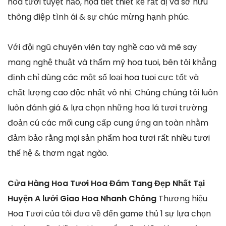
hoa tươi tuyệt hảo, họa tiết thiết kế rất dị và sở hữu
thông điệp tình ái & sự chúc mừng hạnh phúc.
Với đội ngũ chuyên viên tay nghề cao và mê say
mang nghệ thuật và thẩm mỹ hoa tuoi, bên tôi khẳng
định chỉ dùng các một số loại hoa tuoi cực tốt và
chất lượng cao độc nhất vô nhị. Chúng chúng tôi luôn
luôn đánh giá & lựa chọn những hoa lá tươi trường
đoản cú các mối cung cấp cung ứng an toàn nhằm
đảm bảo rằng mọi sản phẩm hoa tươi rất nhiều tươi
thế hệ & thơm ngạt ngào.
Cửa Hàng Hoa Tươi Hoa Đám Tang Đẹp Nhất Tại
Huyện A lưới Giao Hoa Nhanh Chóng
Thương hiệu
Hoa Tươi của tôi đưa về đến game thủ 1 sự lựa chọn