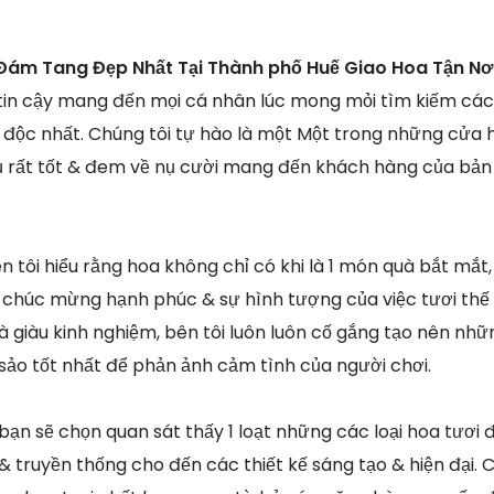
Đám Tang Đẹp Nhất Tại Thành phố Huế Giao Hoa Tận Nơ
 tin cậy mang đến mọi cá nhân lúc mong mỏi tìm kiếm các
 độc nhất. Chúng tôi tự hào là một Một trong những cửa 
ụ rất tốt & đem về nụ cười mang đến khách hàng của bản
ên tôi hiểu rằng hoa không chỉ có khi là 1 món quà bắt mắ
sự chúc mừng hạnh phúc & sự hình tượng của việc tươi thế
à giàu kinh nghiệm, bên tôi luôn luôn cố gắng tạo nên nhữ
 sảo tốt nhất để phản ảnh cảm tình của người chơi.
 bạn sẽ chọn quan sát thấy 1 loạt những các loại hoa tươi 
& truyền thống cho đến các thiết kế sáng tạo & hiện đại. 