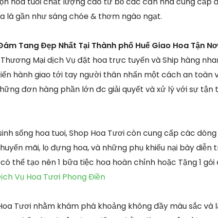
họn hoa tuoi chất lượng cao từ bỏ các căn nhà cung cấp 
a lá gần như sáng chóe & thơm ngào ngạt.
Đám Tang Đẹp Nhất Tại Thành phố Huế Giao Hoa Tận Nơ
Thương Mại dịch Vụ đặt hoa trực tuyến và Ship hàng nh
tiến hành giao tới tay người thân nhấn một cách an toàn 
hững đơn hàng phần lớn đc giải quyết và xử lý với sự tận
sinh sống hoa tuoi, Shop Hoa Tươi còn cung cấp các dòn
huyến mãi, lọ đựng hoa, và những phụ khiếu nại bày diễn t
ó thể tạo nên 1 bữa tiệc hoa hoàn chỉnh hoặc Tặng 1 gói 
ịch Vụ Hoa Tươi Phong Điền
 Hoa Tươi nhằm khám phá khoảng không đầy màu sắc và 