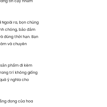
đáng tin cậy nhằm
i
Ngoài ra, bọn chúng
anh chóng, bảo đảm
và đúng thời hạn. Bạn
 tâm và chuyên
g sản phẩm đi kèm
rang trí không giống
quà ý nghĩa cho
lắng đọng của hoa