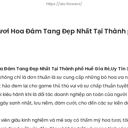
https://alo.flowers/
ươi Hoa Đám Tang Đẹp Nhất Tại Thành
a Đám Tang Đẹp Nhất Tại Thành phố Huế Gía Rẻ,Uy Tín
 không chỉ là đơn thuần là sự cung cấp những bó hoa ưa n
t hảo đem lại cho game thủ thú vui và sự chấp thuận tuyệ
 kiêu hãnh khi là đối tác doanh nghiệp an toàn của người 
ngày sanh nhật, lưu niệm, đám cưới, cho đến các sự kiện đơ
viên giàu kinh nghiệm và mê say có thẩm mỹ hoa tươi, tô