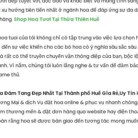
ơi đẹp tuyệt vời, độc đáo và khác biệt và mang tính sán
t xu hướng tiên tiến nhất ở ngành hoa để đáp ứng sự đa dạ
 hàng.
Shop Hoa Tươi Tại Thừa Thiên Huế
a tuoi của tôi không chỉ có tập trung vào việc lựa chọn h
 đến sự việc khiến cho các bó hoa có ý nghĩa sâu sắc sâu
 lá rất có thể truyền chuyển vận thông điệp của bạn, bộc 
lành. Vì nắm, chúng tôi luôn lắng nghe & tư vấn để đảm bả
game thủ.
a Đám Tang Đẹp Nhất Tại Thành phố Huế Gía Rẻ,Uy Tín
ơng Mại & dịch Vụ đặt hoa online & phục vụ nhanh chóng
ẩm thương mến & đặt đơn hàng qua website hay điện thoạ
oàn rằng hoa sẽ được bàn giao đến tương tác mong muố