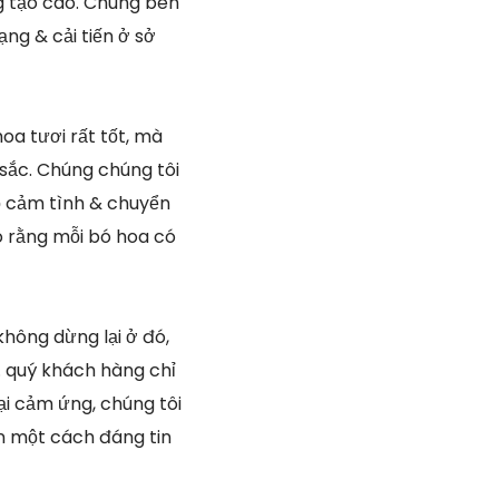
g tạo cao. Chúng bên
ng & cải tiến ở sở
oa tươi rất tốt, mà
 sắc. Chúng chúng tôi
lộ cảm tình & chuyển
o rằng mỗi bó hoa có
không dừng lại ở đó,
. quý khách hàng chỉ
i cảm ứng, chúng tôi
n một cách đáng tin