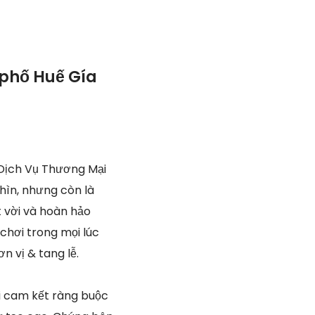
 phố Huế Gía
Dịch Vụ Thương Mại
hìn, nhưng còn là
t vời và hoàn hảo
chơi trong mọi lúc
n vị & tang lễ.
i cam kết ràng buộc