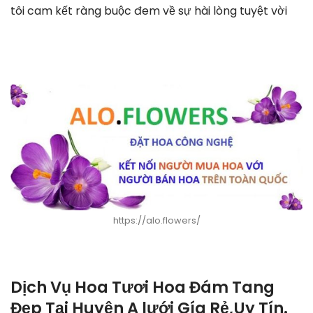
tôi cam kết ràng buộc đem về sự hài lòng tuyệt vời
https://alo.flowers/
Dịch Vụ Hoa Tươi Hoa Đám Tang
Đẹp Tại Huyện A lưới Gía Rẻ,Uy Tín.