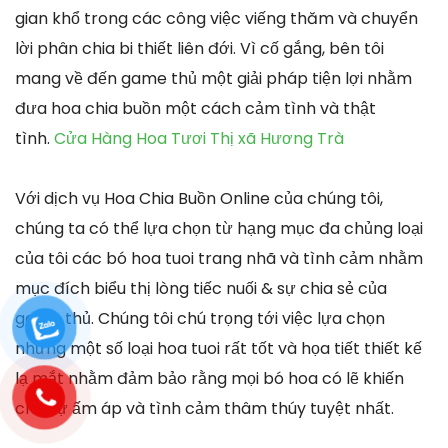
gian khổ trong các công việc viếng thăm và chuyển
lời phân chia bi thiết liên đới. Vì cố gắng, bên tôi
mang về đến game thủ một giải pháp tiện lợi nhằm
đưa hoa chia buồn một cách cảm tình và thật
tình.
Cửa Hàng Hoa Tươi Thị xã Hương Trà
Với dịch vụ Hoa Chia Buồn Online của chúng tôi,
chúng ta có thể lựa chọn từ hạng mục đa chủng loại
của tôi các bó hoa tuoi trang nhã và tình cảm nhằm
mục đích biểu thị lòng tiếc nuối & sự chia sẻ của
game thủ. Chúng tôi chú trọng tới việc lựa chọn
những một số loại hoa tuoi rất tốt và họa tiết thiết kế
lạ mắt nhằm đảm bảo rằng mọi bó hoa có lẽ khiến
cho sự ấm áp và tình cảm thâm thúy tuyệt nhất.