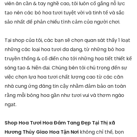
viên ân cần & tay nghề cao, tôi luôn cố gắng nỗ lực
tạo nên các bó hoa tươi tuyệt vời và tinh tế và sắc
sảo nhất để phản chiếu tình cảm của người chơi.
Tại shop của tôi, các bạn sẽ chọn quan sát thấy 1 loạt
những các loại hoa tươi đa dạng, từ những bó hoa
truyền thống & cổ điển cho tới những họa tiết thiết kế
sáng tạo & hiện đại. Chúng bên tôi chú trọng đến sự
việc chọn lựa hoa tươi chất lượng cao từ các căn
nhà cung ứng đáng tin cậy nhằm đảm bảo an toàn
rằng mỗi bông hoa gần như tươi vui và thơm ngào
ngạt.
Shop Hoa Tươi Hoa Đám Tang Đẹp Tại Thị xã
Hương Thủy Giao Hoa Tận Nơi
không chỉ thế, bọn