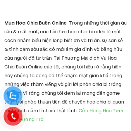
Mua Hoa Chia Buồn Online
Trong những thời gian âu
sầu & mất mát, câu hỏi đưa hoa chia bi ai khi là một
cách nhằm biểu hiện lòng biết ơn và tri ân, sự san sẻ
& tình cảm sâu sắc có mái ấm gia đình và bằng hữu
của người đã từ trần. Tại Thương Mại dịch Vụ Hoa
Chia Buồn Online của tôi, chúng tôi hiểu rõ rằng hiện
nay chúng ta cũng có thể chạm mặt gian khổ trong
những việc thăm viếng và gửi lời phân chia bi tráng
liên đới. Vì ráng, chúng tôi đem lại mang đến game
thủ 1 giải pháp thuận tiện để chuyển hoa chia bi quan
một cách cảm tình và thật tình.
Cửa Hàng Hoa Tươi
Thị xã Hương Trà