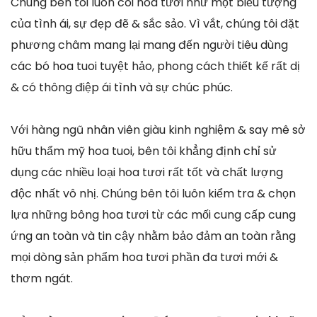
Chúng bên tôi luôn coi hoa tươi như một biểu tượng
của tình ái, sự đẹp đẽ & sắc sảo. Vì vắt, chúng tôi đặt
phương châm mang lại mang đến người tiêu dùng
các bó hoa tuoi tuyệt hảo, phong cách thiết kế rất dị
& có thông điệp ái tình và sự chúc phúc.
Với hàng ngũ nhân viên giàu kinh nghiệm & say mê sở
hữu thẩm mỹ hoa tuoi, bên tôi khẳng định chỉ sử
dụng các nhiều loại hoa tươi rất tốt và chất lượng
độc nhất vô nhị. Chúng bên tôi luôn kiểm tra & chọn
lựa những bông hoa tươi từ các mối cung cấp cung
ứng an toàn và tin cậy nhằm bảo đảm an toàn rằng
mọi dòng sản phẩm hoa tươi phần đa tươi mới &
thơm ngát.