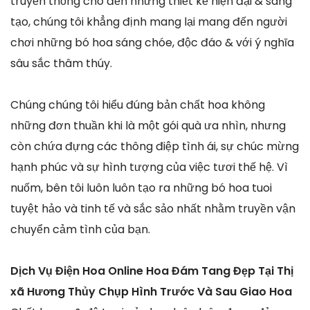
truyền thống cho đến những thiết kế hiện đại & sáng
tạo, chúng tôi khẳng định mang lại mang đến người
chơi những bó hoa sáng chóe, độc đáo & với ý nghĩa
sâu sắc thâm thúy.
Chúng chúng tôi hiểu đúng bản chất hoa không
những đơn thuần khi là một gói quà ưa nhìn, nhưng
còn chứa đựng các thông điệp tình ái, sự chúc mừng
hạnh phúc và sự hình tượng của việc tươi thế hệ. Vì
nuốm, bên tôi luôn luôn tạo ra những bó hoa tuoi
tuyệt hảo và tinh tế và sắc sảo nhất nhằm truyền vận
chuyển cảm tình của bạn.
Dịch Vụ Điện Hoa Online Hoa Đám Tang Đẹp Tại Thị
xã Hương Thủy Chụp Hình Trước Và Sau Giao Hoa