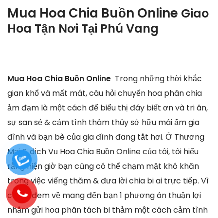
Mua Hoa Chia Buồn Online
Giao
Hoa Tận Nơi Tại
Phú Vang
Mua Hoa Chia Buồn Online
Trong những thời khắc
gian khổ và mất mát, câu hỏi chuyển hoa phân chia
ảm đạm là một cách để biểu thị đáy biết ơn và tri ân,
sự san sẻ & cảm tình thâm thúy sở hữu mái ấm gia
đình và bạn bè của gia đình đang tắt hơi. Ở Thương
Mại & dịch Vụ Hoa Chia Buồn Online của tôi, tôi hiểu
rằng hiện giờ bạn cũng có thể chạm mặt khó khăn
trong việc viếng thăm & đưa lời chia bi ai trực tiếp. Vì
cố, tôi đem về mang đến bạn 1 phương án thuận lợi
nhằm gửi hoa phân tách bi thảm một cách cảm tình