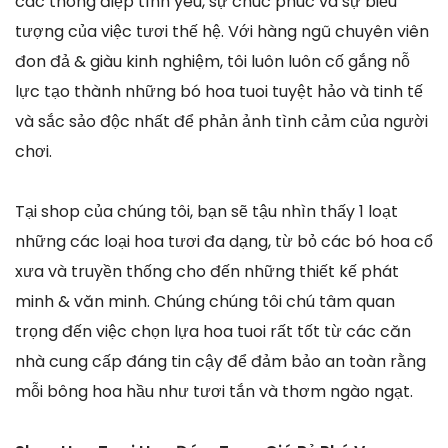
các thông điệp tình yêu, sự chúc phúc và sự biểu
tượng của việc tươi thế hệ. Với hàng ngũ chuyên viên
đon đả & giàu kinh nghiệm, tôi luôn luôn cố gắng nỗ
lực tạo thành những bó hoa tuoi tuyệt hảo và tinh tế
và sắc sảo độc nhất để phản ảnh tình cảm của người
chơi.
Tại shop của chúng tôi, bạn sẽ tậu nhìn thấy 1 loạt
những các loại hoa tươi đa dạng, từ bỏ các bó hoa cổ
xưa và truyền thống cho đến những thiết kế phát
minh & văn minh. Chúng chúng tôi chú tâm quan
trọng đến việc chọn lựa hoa tuoi rất tốt từ các căn
nhà cung cấp đáng tin cậy để đảm bảo an toàn rằng
mỗi bông hoa hầu như tươi tắn và thơm ngào ngạt.