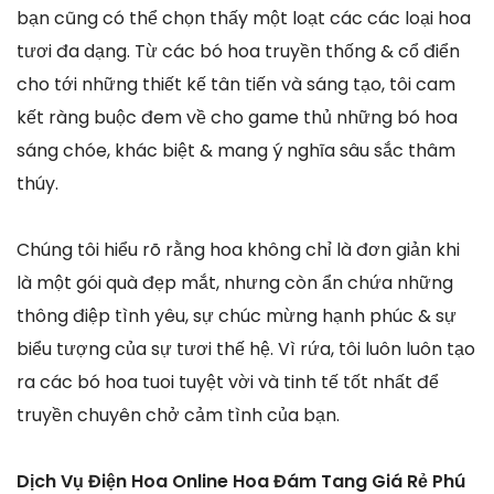
bạn cũng có thể chọn thấy một loạt các các loại hoa
tươi đa dạng. Từ các bó hoa truyền thống & cổ điển
cho tới những thiết kế tân tiến và sáng tạo, tôi cam
kết ràng buộc đem về cho game thủ những bó hoa
sáng chóe, khác biệt & mang ý nghĩa sâu sắc thâm
thúy.
Chúng tôi hiểu rõ rằng hoa không chỉ là đơn giản khi
là một gói quà đẹp mắt, nhưng còn ẩn chứa những
thông điệp tình yêu, sự chúc mừng hạnh phúc & sự
biểu tượng của sự tươi thế hệ. Vì rứa, tôi luôn luôn tạo
ra các bó hoa tuoi tuyệt vời và tinh tế tốt nhất để
truyền chuyên chở cảm tình của bạn.
Dịch Vụ Điện Hoa Online Hoa Đám Tang Giá Rẻ Phú