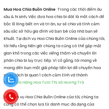
Mua Hoa Chia Buồn Online
Trong các thời điểm âu
sầu & hi sinh, Việc đưa hoa chia bi đát là một cách để
bộc lộ lòng biết ơn và tri ân, sự sẻ chia và tình cảm
sâu sắc sở hữu gia đình và bạn bè của nhà bạn sẽ
khuất. Tại dịch vụ Hoa Chia Buồn Online của chúng tôi,
tôi hiểu rằng hiện giờ chúng ta cũng có thể gặp mặt
gian khổ trong các việc viếng thăm và chuyển lời
phân chia bi lụy trực tiếp. Vì cố gắng, tôi mang về
mang đến bạn một giải pháp tiện lợi để chuyển hoa
phân tách bi quan 1 cách cảm tình và thành
tâm.
Cửa Hàng Hoa Tươi Thị xã Hương Trà
Với dịch vụ Hoa Chia Buồn Online của tôi, chúng ta
cũng có thể chọn lựa từ danh mục đa dạng của