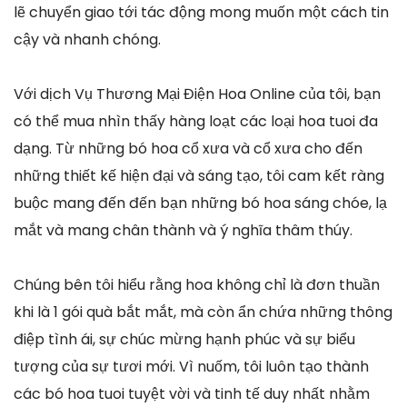
lẽ chuyển giao tới tác động mong muốn một cách tin
cậy và nhanh chóng.
Với dịch Vụ Thương Mại Điện Hoa Online của tôi, bạn
có thể mua nhìn thấy hàng loạt các loại hoa tuoi đa
dạng. Từ những bó hoa cổ xưa và cổ xưa cho đến
những thiết kế hiện đại và sáng tạo, tôi cam kết ràng
buộc mang đến đến bạn những bó hoa sáng chóe, lạ
mắt và mang chân thành và ý nghĩa thâm thúy.
Chúng bên tôi hiểu rằng hoa không chỉ là đơn thuần
khi là 1 gói quà bắt mắt, mà còn ẩn chứa những thông
điệp tình ái, sự chúc mừng hạnh phúc và sự biểu
tượng của sự tươi mới. Vì nuốm, tôi luôn tạo thành
các bó hoa tuoi tuyệt vời và tinh tế duy nhất nhằm