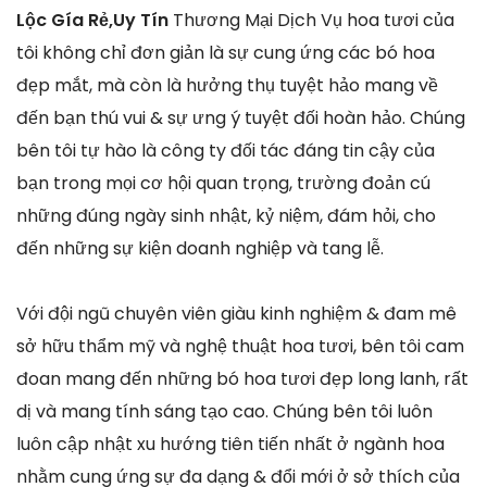
Lộc Gía Rẻ,Uy Tín
Thương Mại Dịch Vụ hoa tươi của
tôi không chỉ đơn giản là sự cung ứng các bó hoa
đẹp mắt, mà còn là hưởng thụ tuyệt hảo mang về
đến bạn thú vui & sự ưng ý tuyệt đối hoàn hảo. Chúng
bên tôi tự hào là công ty đối tác đáng tin cậy của
bạn trong mọi cơ hội quan trọng, trường đoản cú
những đúng ngày sinh nhật, kỷ niệm, đám hỏi, cho
đến những sự kiện doanh nghiệp và tang lễ.
Với đội ngũ chuyên viên giàu kinh nghiệm & đam mê
sở hữu thẩm mỹ và nghệ thuật hoa tươi, bên tôi cam
đoan mang đến những bó hoa tươi đẹp long lanh, rất
dị và mang tính sáng tạo cao. Chúng bên tôi luôn
luôn cập nhật xu hướng tiên tiến nhất ở ngành hoa
nhằm cung ứng sự đa dạng & đổi mới ở sở thích của