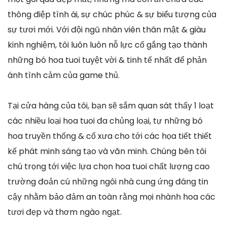
thông điệp tình ái, sự chúc phúc & sự biểu tượng của
sự tươi mới. Với đội ngũ nhân viên thân mật & giàu
kinh nghiệm, tôi luôn luôn nỗ lực cố gắng tạo thành
những bó hoa tuoi tuyệt vời & tinh tế nhất để phản
ánh tình cảm của game thủ.
Tại cửa hàng của tôi, bạn sẽ sắm quan sát thấy 1 loạt
các nhiều loại hoa tuoi đa chủng loại, tự những bó
hoa truyền thống & cổ xưa cho tới các họa tiết thiết
kế phát minh sáng tạo và văn minh. Chúng bên tôi
chú trọng tới việc lựa chọn hoa tuoi chất lượng cao
trường đoản cú những ngôi nhà cung ứng đáng tin
cậy nhằm bảo đảm an toàn rằng mọi nhành hoa các
tươi đẹp và thơm ngào ngạt.