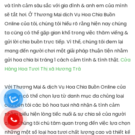
và tình cảm sâu sắc với gia đình & anh em của mình
sẽ tắt hơi. Ở Thương Mại dịch Vụ Hoa Chia Buồn
Online của tôi, chúng tôi hiểu rõ rằng hiện nay chúng
ta cũng có thể gặp gian khổ trong việc thăm viếng &
gửi lời chia buồn trực tiếp. Vì thế, chúng tôi đem lại
mang đến người chơi một giải pháp thuận tiện nhằm
gửi hoa chia bi tráng 1 cách cảm tình & tình thật.
Cửa
Hàng Hoa Tươi Thị xã Hương Trà
Với Thương Mại & dịch Vụ Hoa Chia Buồn Online của
tôi, bạn có thể chọn lựa từ danh mục đa chủng loại
của bên tôi các bó hoa tuoi nhã nhặn & tình cảm
nhằm biểu hiện lòng tiếc nuối & sự chia sẻ của người
chơi. Chúng tôi chú tâm quan trọng đến việc lựa chọn
những một số loại hoa tươi chất lượng cao và thiết kế