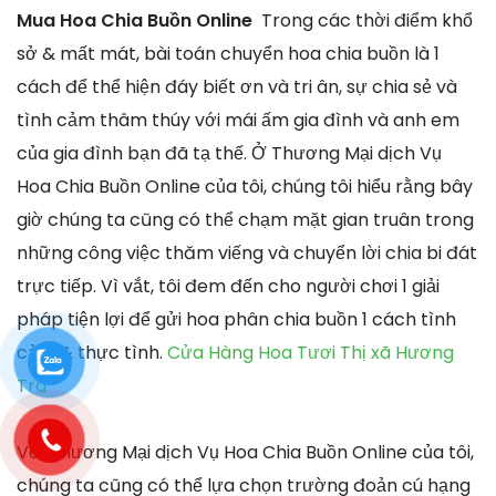
Mua Hoa Chia Buồn Online
Trong các thời điểm khổ
sở & mất mát, bài toán chuyển hoa chia buồn là 1
cách để thể hiện đáy biết ơn và tri ân, sự chia sẻ và
tình cảm thâm thúy với mái ấm gia đình và anh em
của gia đình bạn đã tạ thế. Ở Thương Mại dịch Vụ
Hoa Chia Buồn Online của tôi, chúng tôi hiểu rằng bây
giờ chúng ta cũng có thể chạm mặt gian truân trong
những công việc thăm viếng và chuyển lời chia bi đát
trực tiếp. Vì vắt, tôi đem đến cho người chơi 1 giải
pháp tiện lợi để gửi hoa phân chia buồn 1 cách tình
cảm & thực tình.
Cửa Hàng Hoa Tươi Thị xã Hương
Trà
Với Thương Mại dịch Vụ Hoa Chia Buồn Online của tôi,
chúng ta cũng có thể lựa chọn trường đoản cú hạng