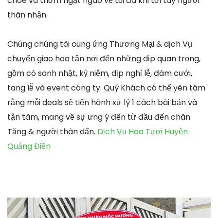
chóe và thơm ngạt ngào về tối đa khi tới tay người
thân nhận.
Chúng chúng tôi cung ứng Thương Mại & dịch Vụ
chuyển giao hoa tận nơi đến những dịp quan trọng,
gồm có sanh nhật, kỷ niệm, dịp nghỉ lễ, đám cưới,
tang lễ và event công ty. Quý Khách có thể yên tâm
rằng mỗi deals sẽ tiến hành xử lý 1 cách bài bản và
tận tâm, mang về sự ưng ý đến từ đầu đến chân
Tặng & người thân dấn.
Dịch Vụ Hoa Tươi Huyện
Quảng Điền