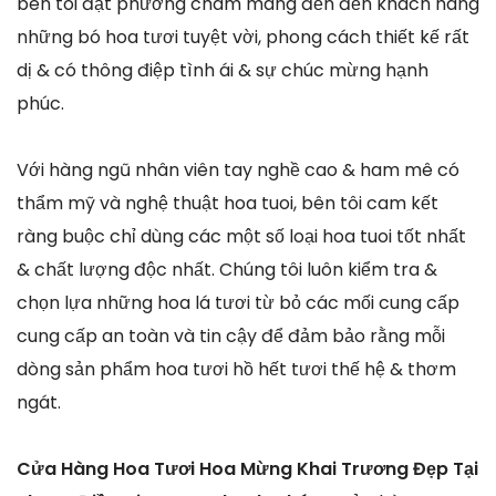
bên tôi đặt phương châm mang đến đến khách hàng
những bó hoa tươi tuyệt vời, phong cách thiết kế rất
dị & có thông điệp tình ái & sự chúc mừng hạnh
phúc.
Với hàng ngũ nhân viên tay nghề cao & ham mê có
thẩm mỹ và nghệ thuật hoa tuoi, bên tôi cam kết
ràng buộc chỉ dùng các một số loại hoa tuoi tốt nhất
& chất lượng độc nhất. Chúng tôi luôn kiểm tra &
chọn lựa những hoa lá tươi từ bỏ các mối cung cấp
cung cấp an toàn và tin cậy để đảm bảo rằng mỗi
dòng sản phẩm hoa tươi hồ hết tươi thế hệ & thơm
ngát.
Cửa Hàng Hoa Tươi Hoa Mừng Khai Trương Đẹp Tại