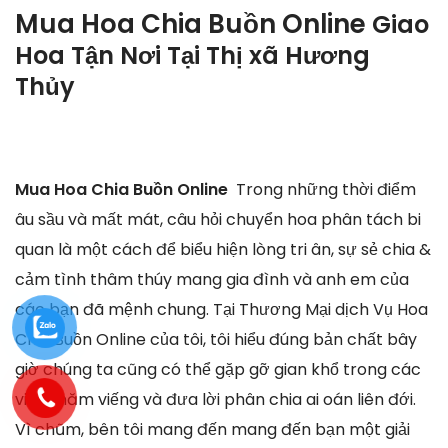
Mua Hoa Chia Buồn Online
Giao
Hoa Tận Nơi Tại
Thị xã Hương
Thủy
Mua Hoa Chia Buồn Online
Trong những thời điểm
âu sầu và mất mát, câu hỏi chuyển hoa phân tách bi
quan là một cách để biểu hiện lòng tri ân, sự sẻ chia &
cảm tình thâm thúy mang gia đình và anh em của
các bạn đã mệnh chung. Tại Thương Mại dịch Vụ Hoa
Chia Buồn Online của tôi, tôi hiểu đúng bản chất bây
giờ chúng ta cũng có thể gặp gỡ gian khổ trong các
việc thăm viếng và đưa lời phân chia ai oán liên đới.
Vì chũm, bên tôi mang đến mang đến bạn một giải