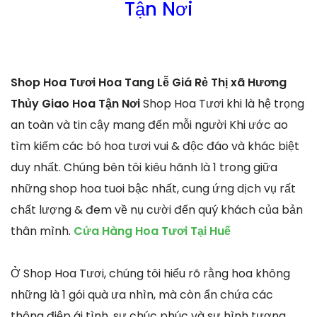
Tận Nơi
Shop Hoa Tươi Hoa Tang Lễ Giá Rẻ Thị xã Hương
Thủy Giao Hoa Tận Nơi
Shop Hoa Tươi khi là hệ trọng
an toàn và tin cậy mang đến mỗi người Khi ước ao
tìm kiếm các bó hoa tươi vui & độc đáo và khác biệt
duy nhất. Chúng bên tôi kiêu hãnh là 1 trong giữa
những shop hoa tuoi bậc nhất, cung ứng dịch vụ rất
chất lượng & đem về nụ cười đến quý khách của bản
thân mình.
Cửa Hàng Hoa Tươi Tại Huế
Ở Shop Hoa Tươi, chúng tôi hiểu rõ rằng hoa không
những là 1 gói quà ưa nhìn, mà còn ẩn chứa các
thông điệp ái tình, sự chúc phúc và sự hình tượng