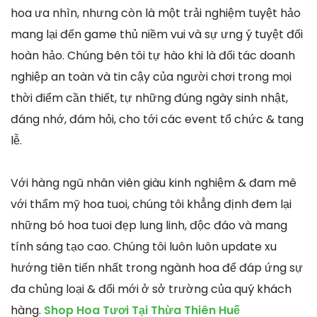
hoa ưa nhìn, nhưng còn là một trải nghiệm tuyệt hảo
mang lại đến game thủ niềm vui và sự ưng ý tuyệt đối
hoàn hảo. Chúng bên tôi tự hào khi là đối tác doanh
nghiệp an toàn và tin cậy của người chơi trong mọi
thời điểm cần thiết, tự những đúng ngày sinh nhật,
đáng nhớ, đám hỏi, cho tới các event tổ chức & tang
lễ.
Với hàng ngũ nhân viên giàu kinh nghiệm & đam mê
với thẩm mỹ hoa tuoi, chúng tôi khẳng định đem lại
những bó hoa tuoi đẹp lung linh, độc đáo và mang
tính sáng tạo cao. Chúng tôi luôn luôn update xu
hướng tiên tiến nhất trong ngành hoa để đáp ứng sự
đa chủng loại & đổi mới ở sở trường của quý khách
hàng.
Shop Hoa Tươi Tại Thừa Thiên Huế