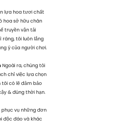
n lựa hoa tươi chất
bó hoa sở hữu chân
ể truyền vận tải
 ráng, tôi luôn lắng
ng ý của người chơi.
n
Ngoài ra, chúng tôi
ch chỉ việc lựa chọn
tôi có lẽ đảm bảo
ậy & đúng thời hạn.
n phục vụ những đơn
uoi độc đáo và khác