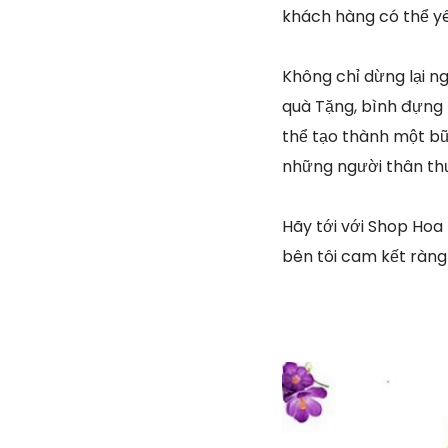
khách hàng có thể yê
Không chỉ dừng lại n
quà Tặng, bình đựng 
thể tạo thành một bữ
những người thân t
Hãy tới với Shop Hoa
bên tôi cam kết ràng