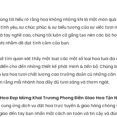
húng tôi hiểu rõ rằng hoa không những khi là một món qu
tình yêu, sự chúc phúc & sự biểu tượng của sự việc tươi 
à tay nghề cao, chúng tôi luôn cố gắng tạo nên các bó hoa
nhị nhằm đề đạt tình cảm của bạn.
 sẽ tìm quan sát thấy một loạt các một số loại hoa tuoi đa
 điển cho đến những thiết kế phát minh & tiến bộ. Chúng 
ọn lựa hoa tươi chất lượng cao trường đoản cú những că
m rằng mỗi nhành hoa đầy đủ tươi sáng và thơm ngát.
 Hoa Đẹp Mừng Khai Trương Phong Điền Giao Hoa Tận 
 cung ứng dịch vụ đặt hoa trực tuyến & giao hàng chóng
iao đến tay bạn nhấn một cách an toàn và tin cậy và đúng