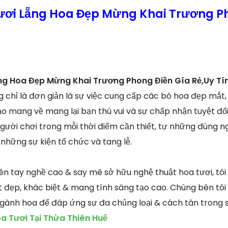
ươi Lẵng Hoa Đẹp Mừng Khai Trương P
ẵng Hoa Đẹp Mừng Khai Trương Phong Điền Gía Rẻ,Uy Tí
g chỉ là đơn giản là sự việc cung cấp các bó hoa đẹp mắt
o mang về mang lại bạn thú vui và sự chấp nhận tuyệt đối.
gười chơi trong mỗi thời điểm cần thiết, tự những đúng n
 những sự kiện tổ chức và tang lễ.
ên tay nghề cao & say mê sở hữu nghệ thuật hoa tươi, tô
t đẹp, khác biệt & mang tính sáng tạo cao. Chúng bên tôi
 ngành hoa để đáp ứng sự đa chủng loại & cách tân trong 
a Tươi Tại Thừa Thiên Huế