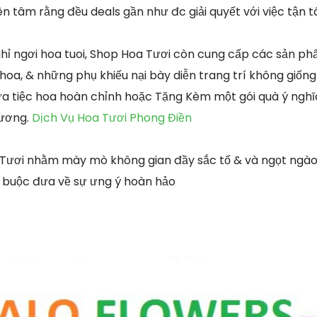
n tâm rằng đều deals gần như đc giải quyết với việc tận 
ghỉ ngơi hoa tuoi, Shop Hoa Tươi còn cung cấp các sản ph
hoa, & những phụ khiếu nại bày diễn trang trí không giố
a tiệc hoa hoàn chỉnh hoặc Tặng Kèm một gói quà ý nghĩa
hương.
Dịch Vụ Hoa Tươi Phong Điền
 Tươi nhằm mày mò không gian đầy sắc tố & và ngọt ngào
 buộc đưa về sự ưng ý hoàn hảo