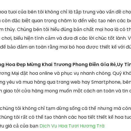
oa tuoi của bên tôi không chỉ là tập trung vào vấn đề chọ
 còn đặc biệt quan trọng chăm lo đến việc tạo nên các 
 thúy. Chúng bên tôi hiểu đúng bản chất mọi hoa lá có th
hơi, biểu hiện tình cảm và đưa đi các lời chúc tốt lành. Vì
 để bảo đảm an toàn rằng mọi bó hoa được thiết kế với đú
ẵng Hoa Đẹp Mừng Khai Trương Phong Điền Gía Rẻ,Uy Tí
ơng Mại đặt hoa online và phục vụ nhanh chóng. Quý Khá
g yêu và mua hàng qua trang web hay Smartphone, bên 
 giao tới cửa hàng mong muốn một cách an toàn và tin c
a chúng tôi không chỉ tạm dừng sống cá thể nhưng mà cò
Chúng tôi rất có thể tạo thành các họa tiết thiết kế hoa t
ữu giá cả của bạn
Dịch Vụ Hoa Tươi Hương Trà