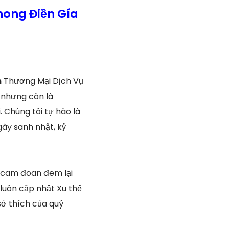
hong Điền Gía
n
Thương Mại Dịch Vụ
, nhưng còn là
 Chúng tôi tự hào là
gày sanh nhật, kỷ
i cam đoan đem lại
 luôn cập nhật Xu thế
sở thích của quý