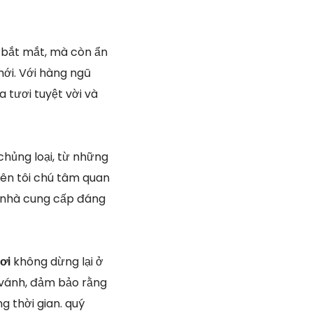
à bắt mắt, mà còn ẩn
mới. Với hàng ngũ
 tươi tuyệt vời và
 chủng loại, từ những
bên tôi chú tâm quan
n nhà cung cấp đáng
Nơi
không dừng lại ở
 vánh, đảm bảo rằng
 thời gian. quý