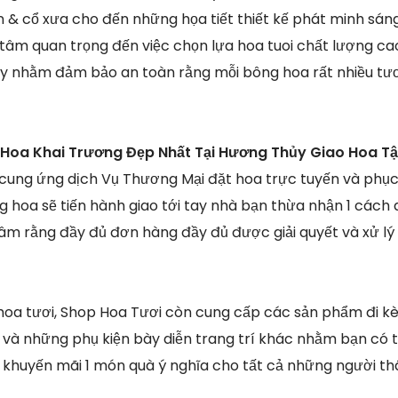
n & cổ xưa cho đến những họa tiết thiết kế phát minh sán
tâm quan trọng đến việc chọn lựa hoa tuoi chất lượng c
ậy nhằm đảm bảo an toàn rằng mỗi bông hoa rất nhiều tư
 Hoa Khai Trương Đẹp Nhất Tại Hương Thủy Giao Hoa T
 cung ứng dịch Vụ Thương Mại đặt hoa trực tuyến và phụ
 hoa sẽ tiến hành giao tới tay nhà bạn thừa nhận 1 cách 
tâm rằng đầy đủ đơn hàng đầy đủ được giải quyết và xử lý 
 hoa tươi, Shop Hoa Tươi còn cung cấp các sản phẩm đi k
và những phụ kiện bày diễn trang trí khác nhằm bạn có thể
 khuyến mãi 1 món quà ý nghĩa cho tất cả những người t