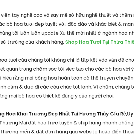
viên tay nghề cao và say mê sở hữu nghệ thuật và thẩm m
 bó hoa tươi đẹp tuyệt vời, độc đáo và khác biệt & man
húng tôi luôn luôn update Xu thế mới nhất ở ngành hoa 
g sở trường của khách hàng.
Shop Hoa Tươi Tại Thừa Thi
a tuoi của chúng tôi không chỉ là tập kết vào vấn đề chọn
t quan trọng chăm sóc tới việc tạo cho các bó hoa với 
i hiểu rằng mọi bông hoa hoàn toàn có thể truyền chuyên
ình cảm & đưa đi các câu chúc tốt lành. Vì chũm, chúng tôi
g mọi bó hoa có thiết kế đúng ý của người chơi.
ng Hoa Khai Trương Đẹp Nhất Tại Hương Thủy Gía Rẻ,Uy
 Thương Mại đặt hoa trực tuyến & ship hàng nhanh chóng. 
thương mến & đặt đơn hàng qua website hoặc điện thoại 