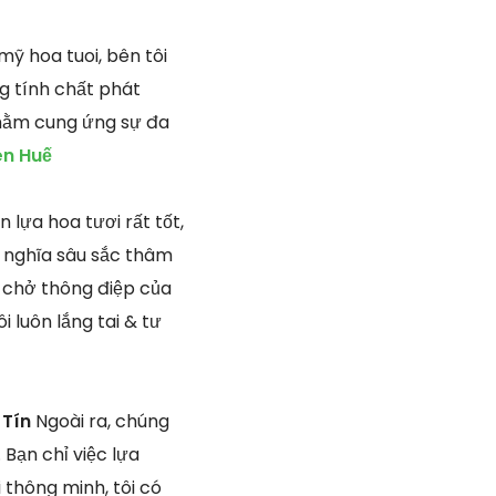
ỹ hoa tuoi, bên tôi
g tính chất phát
nhằm cung ứng sự đa
ên Huế
 lựa hoa tươi rất tốt,
ý nghĩa sâu sắc thâm
 chở thông điệp của
 luôn lắng tai & tư
 Tín
Ngoài ra, chúng
Bạn chỉ việc lựa
thông minh, tôi có