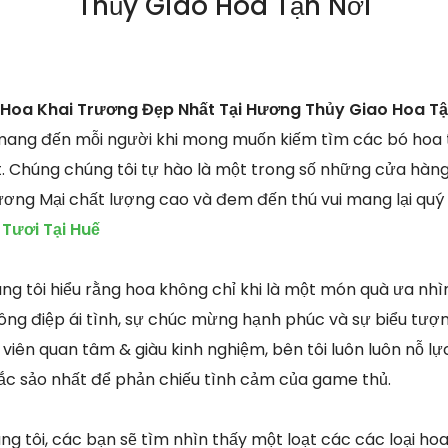
Thủy Giao Hoa Tận Nơi
Hoa Khai Trương Đẹp Nhất Tại Hương Thủy Giao Hoa Tậ
n mang đến mỗi người khi mong muốn kiếm tìm các bó hoa
t. Chúng chúng tôi tự hào là một trong số những cửa hàng
ương Mại chất lượng cao và đem đến thú vui mang lại qu
Tươi Tại Huế
ng tôi hiểu rằng hoa không chỉ khi là một món quà ưa nh
g điệp ái tình, sự chúc mừng hạnh phúc và sự biểu tượng
viên quan tâm & giàu kinh nghiệm, bên tôi luôn luôn nỗ l
 sắc sảo nhất để phản chiếu tình cảm của game thủ.
g tôi, các bạn sẽ tìm nhìn thấy một loạt các các loại hoa 