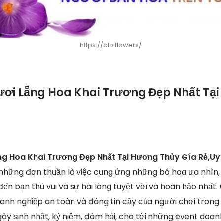
https://alo.flowers/
ươi Lẵng Hoa Khai Trương Đẹp Nhất Tạ
ng Hoa Khai Trương Đẹp Nhất Tại Hương Thủy Gía Rẻ,Uy
những đơn thuần là việc cung ứng những bó hoa ưa nhìn,
n bạn thú vui và sự hài lòng tuyệt vời và hoàn hảo nhất.
doanh nghiệp an toàn và đáng tin cậy của người chơi trong
ày sinh nhật, kỷ niệm, đám hỏi, cho tới những event doanh