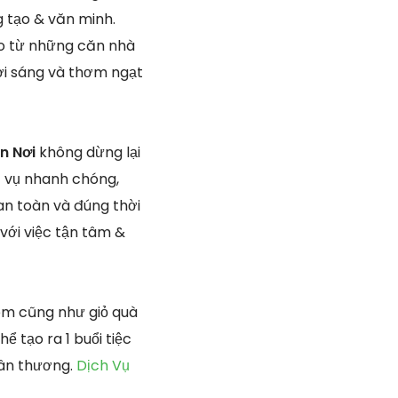
g tạo & văn minh.
ao từ những căn nhà
ơi sáng và thơm ngạt
ận Nơi
không dừng lại
c vụ nhanh chóng,
an toàn và đúng thời
với việc tận tâm &
èm cũng như giỏ quà
 tạo ra 1 buổi tiệc
hân thương.
Dịch Vụ