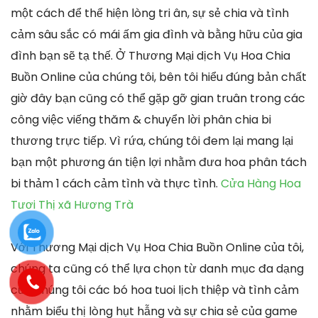
một cách để thể hiện lòng tri ân, sự sẻ chia và tình
cảm sâu sắc có mái ấm gia đình và bằng hữu của gia
đình bạn sẽ tạ thế. Ở Thương Mại dịch Vụ Hoa Chia
Buồn Online của chúng tôi, bên tôi hiểu đúng bản chất
giờ đây bạn cũng có thể gặp gỡ gian truân trong các
công việc viếng thăm & chuyển lời phân chia bi
thương trực tiếp. Vì rứa, chúng tôi đem lại mang lại
bạn một phương án tiện lợi nhằm đưa hoa phân tách
bi thảm 1 cách cảm tình và thực tình.
Cửa Hàng Hoa
Tươi Thị xã Hương Trà
Với Thương Mại dịch Vụ Hoa Chia Buồn Online của tôi,
chúng ta cũng có thể lựa chọn từ danh mục đa dạng
của chúng tôi các bó hoa tuoi lịch thiệp và tình cảm
nhằm biểu thị lòng hụt hẫng và sự chia sẻ của game