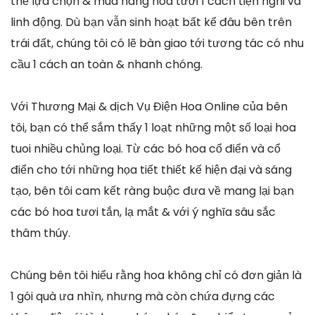
thể lựa chọn & mua hàng hoa tươi 1 cách tiện nghi và
linh động. Dù bạn vẫn sinh hoạt bất kể đâu bên trên
trái đất, chúng tôi có lẽ bàn giao tới tương tác có nhu
cầu 1 cách an toàn & nhanh chóng.
Với Thương Mại & dịch Vụ Điện Hoa Online của bên
tôi, bạn có thể sắm thấy 1 loạt những một số loại hoa
tuoi nhiều chủng loại. Từ các bó hoa cổ điển và cổ
điển cho tới những họa tiết thiết kế hiện đại và sáng
tạo, bên tôi cam kết ràng buộc đưa về mang lại bạn
các bó hoa tươi tắn, lạ mắt & với ý nghĩa sâu sắc
thâm thúy.
Chúng bên tôi hiểu rằng hoa không chỉ có đơn giản là
1 gói quà ưa nhìn, nhưng mà còn chứa đựng các