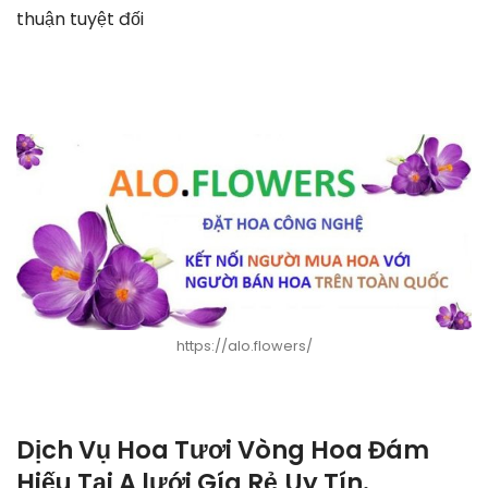
thuận tuyệt đối
https://alo.flowers/
Dịch Vụ Hoa Tươi Vòng Hoa Đám
Hiếu Tại A lưới Gía Rẻ,Uy Tín.