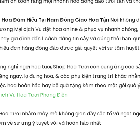
 đảm an toàn rằng mọi nhành hoa đông đảo tươi tắn và t
 Hoa Đám Hiếu Tại Nam Đông Giao Hoa Tận Nơi
không dừ
ương Mại dịch Vụ đặt hoa online & phục vụ nhanh chóng,
 tay gia đình dấn 1 cách đáng tin cậy và đúng thời hạn. q
iều đơn hàng đông đảo được giải quyết với sự tâm huyết
g nghỉ ngơi hoa tuoi, Shop Hoa Tươi còn cung ứng các 
tặng ngay, lọ đựng hoa, & các phụ kiện trang trí khác nh
 tiệc hoa hoàn hảo hay bộ quà tặng kèm theo một gói quà 
ịch Vụ Hoa Tươi Phong Điền
oa Tươi nhằm mày mò không gian đầy sắc tố và ngọt ngà
m về sự ưng ý tuyệt vời và hoàn hảo nhất