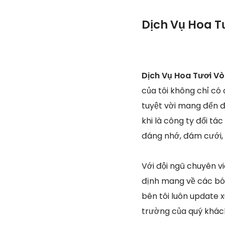
Dịch Vụ Hoa T
Dịch Vụ Hoa Tươi V
của tôi không chỉ có
tuyệt vời mang đến đ
khi là công ty đối tá
đáng nhớ, đám cưới, 
Với đội ngũ chuyên v
định mang về các bó 
bên tôi luôn update 
trường của quý khác