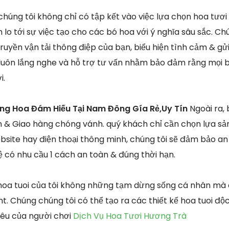
chúng tôi không chỉ có tập kết vào việc lựa chọn hoa tươi
lo tới sự việc tạo cho các bó hoa với ý nghĩa sâu sắc. Chú
ruyền vận tải thông điệp của bạn, biểu hiện tình cảm & gửi
i luôn lắng nghe và hỗ trợ tư vấn nhằm bảo đảm rằng mọi b
i.
òng Hoa Đám Hiếu Tại Nam Đông Gía Rẻ,Uy Tín
Ngoài ra,
n & Giao hàng chóng vánh. quý khách chỉ cần chọn lựa s
site hay điện thoại thông minh, chúng tôi sẽ đảm bảo an
 có nhu cầu 1 cách an toàn & đúng thời hạn.
hoa tuoi của tôi không những tạm dừng sống cá nhân mà
t. Chúng chúng tôi có thể tạo ra các thiết kế hoa tuoi độ
iêu của người chơi
Dịch Vụ Hoa Tươi Hương Trà