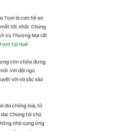
 Tươi là can hệ an
 mắt tốt nhất. Chúng
ịch Vụ Thương Mại rất
ươi Tại Huế
 nhưng còn chứa đựng
ới. Với đội ngũ
tuyệt vời và sắc sảo
i đa chủng loại, từ
đại. Chúng tôi chú
 những nhà cung ứng