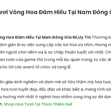
ươi Vòng Hoa Đám Hiếu Tại Nam Đông G
òng Hoa Đám Hiếu Tại Nam Đông Gía Rẻ,Uy Tín
Thương Mạ
 đơn giản là sự việc cung cấp các bó hoa ưa nhìn, nhưng 
ến người chơi niềm vui & sự chấp thuận tuyệt vời nhất. Ch
c an toàn của game thủ trong mỗi lúc quan trọng, tự các đ
cho tới các event tổ chức và tang lễ.
iên giàu kinh nghiệm và đam mê sở hữu thẩm mỹ hoa tuoi,
hoa tươi tuyệt đẹp, độc đáo và khác biệt & mang tính s
xu hướng mới nhất ở ngành hoa nhằm cung ứng sự đa dạn
h.
Shop Hoa Tươi Tại Thừa Thiên Huế