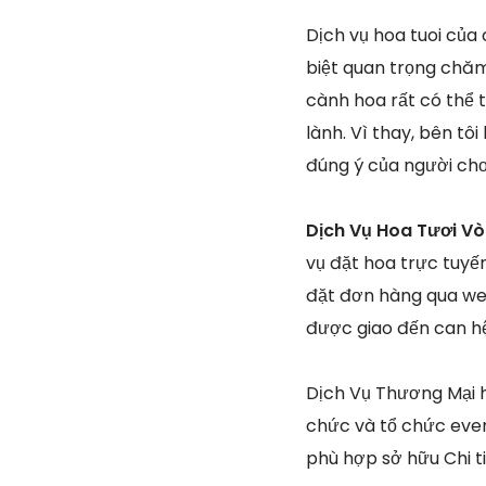
Dịch vụ hoa tuoi của 
biệt quan trọng chăm 
cành hoa rất có thể t
lành. Vì thay, bên tô
đúng ý của người chơ
Dịch Vụ Hoa Tươi V
vụ đặt hoa trực tuyế
đặt đơn hàng qua web
được giao đến can hệ
Dịch Vụ Thương Mại 
chức và tổ chức even
phù hợp sở hữu Chi t