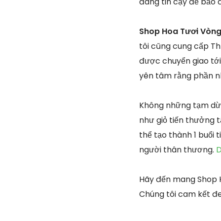
đáng tin cậy để bảo
Shop Hoa Tươi Vòng
tôi cũng cung cấp Th
được chuyển giao tới
yên tâm rằng phần nh
Không những tạm dừn
như giỏ tiến thưởng 
thể tạo thành 1 buổi
người thân thương.
D
Hãy đến mang Shop H
Chúng tôi cam kết đe