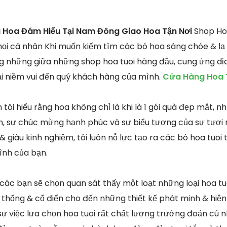
 Hoa Đám Hiếu Tại Nam Đông Giao Hoa Tận Nơi
Shop Hoa
mọi cá nhân Khi muốn kiếm tìm các bó hoa sáng chóe & lạ
rong những giữa những shop hoa tuoi hàng đầu, cung ứng d
i niềm vui đến quý khách hàng của mình.
Cửa Hàng Hoa T
 tôi hiểu rằng hoa không chỉ là khi là 1 gói quà đẹp mắt,
nh, sự chúc mừng hạnh phúc và sự biểu tượng của sự tươi m
 giàu kinh nghiệm, tôi luôn nỗ lực tạo ra các bó hoa tuoi 
ình của bạn.
 các bạn sẽ chọn quan sát thấy một loạt những loại hoa tuo
thống & cổ điển cho đến những thiết kế phát minh & hiện 
ự việc lựa chọn hoa tuoi rất chất lượng trường đoản cú