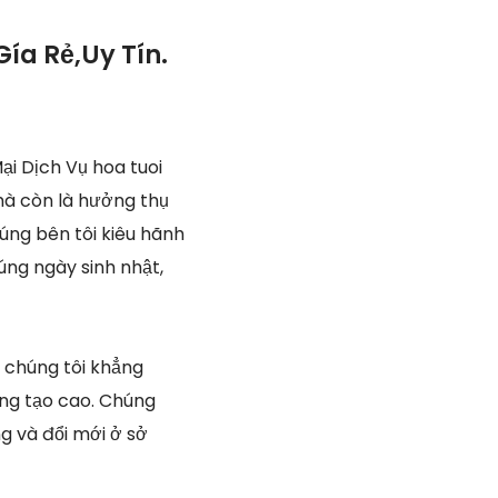
ía Rẻ,Uy Tín.
i Dịch Vụ hoa tuoi
mà còn là hưởng thụ
úng bên tôi kiêu hãnh
úng ngày sinh nhật,
 chúng tôi khẳng
áng tạo cao. Chúng
g và đổi mới ở sở