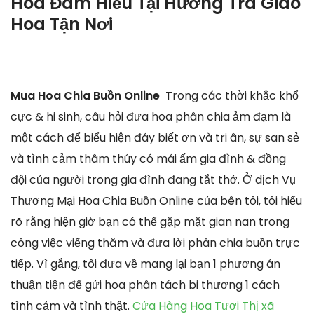
Hoa Đám Hiếu Tại Hương Trà Giao
Hoa Tận Nơi
Mua Hoa Chia Buồn Online
Trong các thời khắc khổ
cực & hi sinh, câu hỏi đưa hoa phân chia ảm đạm là
một cách để biểu hiện đáy biết ơn và tri ân, sự san sẻ
và tình cảm thâm thúy có mái ấm gia đình & đồng
đội của người trong gia đình đang tắt thở. Ở dịch Vụ
Thương Mại Hoa Chia Buồn Online của bên tôi, tôi hiểu
rõ rằng hiện giờ bạn có thể gặp mặt gian nan trong
công việc viếng thăm và đưa lời phân chia buồn trực
tiếp. Vì gắng, tôi đưa về mang lại bạn 1 phương án
thuận tiện để gửi hoa phân tách bi thương 1 cách
tình cảm và tình thật.
Cửa Hàng Hoa Tươi Thị xã