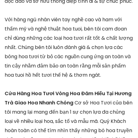
độc đáo và sở hữu thông điệp tình ái & sự chúc phúc.
Với hàng ngũ nhân viên tay nghề cao và ham với
thẩm mỹ và nghệ thuật hoa tuoi, bên tôi cam đoan
chỉ dùng những các loại hoa tươi rất tốt & chất lượng
nhất. Chúng bên tôi luôn đánh giá & chọn lựa các
bông hoa tươi từ bỏ các nguồn cung ứng an toàn và
tin cậy nhằm đảm bảo an toàn rằng mỗi sản phẩm
hoa tuoi hồ hết tươi thế hệ & thơm ngát.
Cửa Hàng Hoa Tươi Vòng Hoa Đám Hiếu Tại Hương
Trà Giao Hoa Nhanh Chóng
Cơ sở Hoa Tươi của bên
tôi mang lại mang đến bạn 1 sự chọn lựa đa chủng
loại về nhiều loại hoa, sắc tố và mẫu mã. Quý Khách
hoàn toàn có thể tìm nhìn thấy những bó hoa truyền