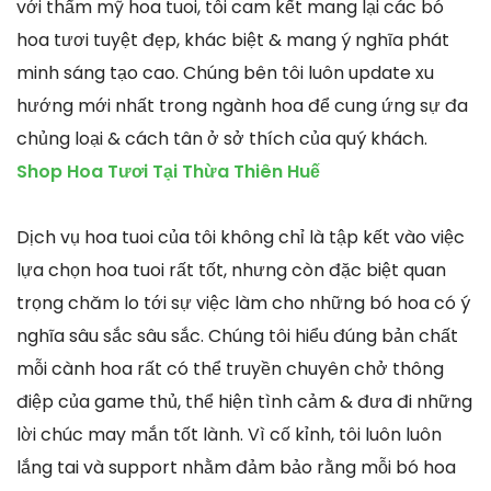
với thẩm mỹ hoa tuoi, tôi cam kết mang lại các bó
hoa tươi tuyệt đẹp, khác biệt & mang ý nghĩa phát
minh sáng tạo cao. Chúng bên tôi luôn update xu
hướng mới nhất trong ngành hoa để cung ứng sự đa
chủng loại & cách tân ở sở thích của quý khách.
Shop Hoa Tươi Tại Thừa Thiên Huế
Dịch vụ hoa tuoi của tôi không chỉ là tập kết vào việc
lựa chọn hoa tuoi rất tốt, nhưng còn đặc biệt quan
trọng chăm lo tới sự việc làm cho những bó hoa có ý
nghĩa sâu sắc sâu sắc. Chúng tôi hiểu đúng bản chất
mỗi cành hoa rất có thể truyền chuyên chở thông
điệp của game thủ, thể hiện tình cảm & đưa đi những
lời chúc may mắn tốt lành. Vì cố kỉnh, tôi luôn luôn
lắng tai và support nhằm đảm bảo rằng mỗi bó hoa