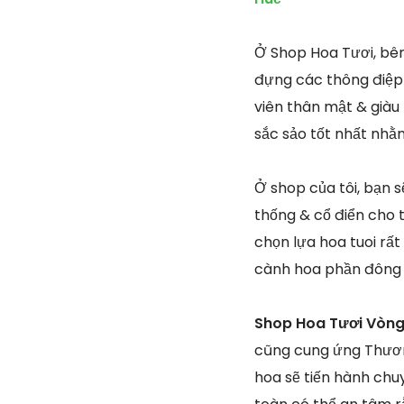
Ở Shop Hoa Tươi, bên
đựng các thông điệp 
viên thân mật & giàu 
sắc sảo tốt nhất nhằ
Ở shop của tôi, bạn s
thống & cổ điển cho t
chọn lựa hoa tuoi rấ
cành hoa phần đông 
Shop Hoa Tươi Vòng
cũng cung ứng Thươn
hoa sẽ tiến hành chu