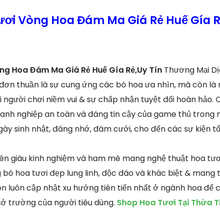
ươi Vòng Hoa Đám Ma Giá Rẻ Huế Gía Rẻ
òng Hoa Đám Ma Giá Rẻ Huế Gía Rẻ,Uy Tín
Thương Mại Dị
 đơn thuần là sự cung ứng các bó hoa ưa nhìn, mà còn là
i người chơi niềm vui & sự chấp nhận tuyệt đối hoàn hảo. 
oanh nghiệp an toàn và đáng tin cậy của game thủ trong mọ
ày sinh nhật, đáng nhớ, đám cưới, cho đến các sự kiện tổ
iên giàu kinh nghiệm và ham mê mang nghệ thuật hoa tươ
ó hoa tươi đẹp lung linh, độc đáo và khác biệt & mang 
uôn luôn cập nhật xu hướng tiên tiến nhất ở ngành hoa để
g sở trường của người tiêu dùng.
Shop Hoa Tươi Tại Thừa T