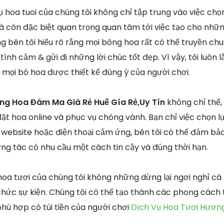
hoa tuoi của chúng tôi không chỉ tập trung vào việc chọn
 còn đặc biệt quan trọng quan tâm tới việc tạo cho nhữn
ng bên tôi hiểu rõ rằng mọi bông hoa rất có thể truyền ch
tình cảm & gửi đi những lời chúc tốt đẹp. Vì vậy, tôi luôn 
mọi bó hoa được thiết kế đúng ý của người chơi.
òng Hoa Đám Ma Giá Rẻ Huế Gía Rẻ,Uy Tín
không chỉ thế,
ặt hoa online và phục vụ chóng vánh. Bạn chỉ việc chọn
ebsite hoặc điện thoại cảm ứng, bên tôi có thể đảm bảo
ơng tác có nhu cầu một cách tin cậy và đúng thời hạn.
oa tươi của chúng tôi không những dừng lại ngơi nghỉ c
chức sự kiện. Chúng tôi có thể tạo thành các phong cách t
phù hợp có túi tiền của người chơi
Dịch Vụ Hoa Tươi Hươn