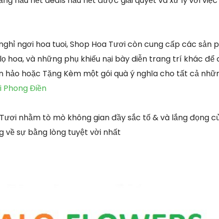
ng hầu hết deals hầu hết được giải quyết và xử lý với việ
nghỉ ngơi hoa tuoi, Shop Hoa Tươi còn cung cấp các sản
 lọ hoa, và những phụ khiếu nại bày diễn trang trí khác để
àn hảo hoặc Tặng Kèm một gói quà ý nghĩa cho tất cả nhữ
i Phong Điền
 Tươi nhằm tò mò không gian đầy sắc tố & và lắng đọng c
 về sự bằng lòng tuyệt vời nhất