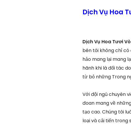
Dịch Vụ Hoa T
Dịch Vụ Hoa Tươi V
bên tôi không chỉ có
hảo mang lại mang lạ
hãnh khi là đối tác d
từ bỏ những Trong ng
Với đội ngũ chuyên v
đoan mang về những b
tạo cao. Chúng tôi l
loại và cải tiến tron