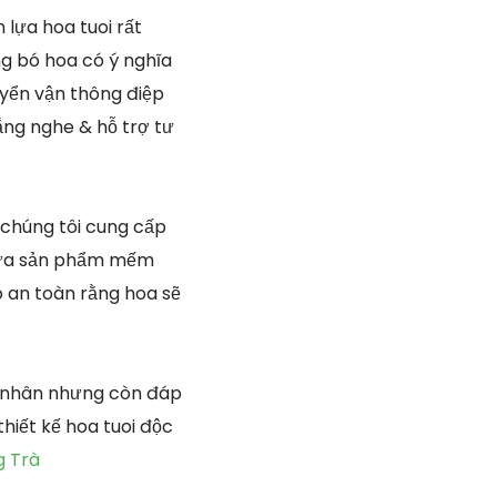
 lựa hoa tuoi rất
g bó hoa có ý nghĩa
uyển vận thông điệp
lắng nghe & hỗ trợ tư
 chúng tôi cung cấp
 lựa sản phẩm mếm
 an toàn rằng hoa sẽ
á nhân nhưng còn đáp
hiết kế hoa tuoi độc
g Trà