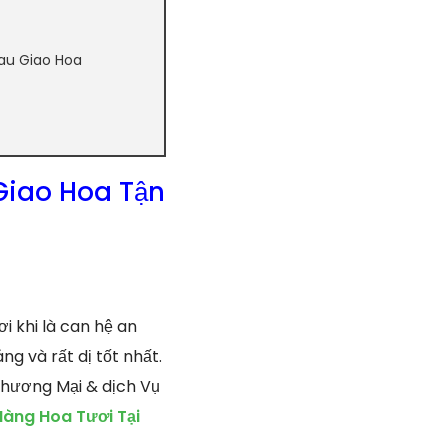
au Giao Hoa
Giao Hoa Tận
 khi là can hệ an
g và rất dị tốt nhất.
Thương Mại & dịch Vụ
àng Hoa Tươi Tại