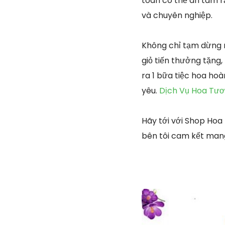
toàn có thể an tâm rằ
và chuyên nghiệp.
Không chỉ tạm dừng 
giỏ tiến thưởng tặng,
ra 1 bữa tiệc hoa ho
yêu.
Dịch Vụ Hoa Tươ
Hãy tới với Shop Hoa
bên tôi cam kết mang