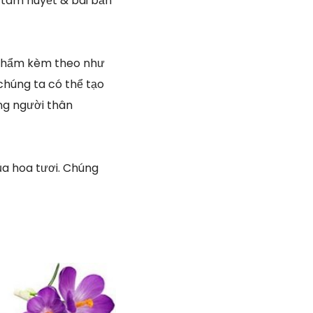
c tâm huyết & bài bản
 phẩm kèm theo như
 chúng ta có thể tạo
ng người thân
ủa hoa tươi. Chúng