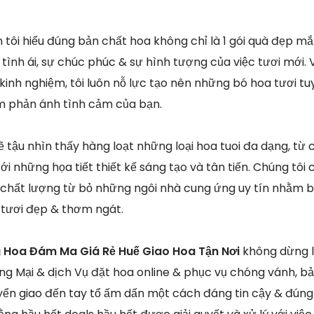
 tôi hiểu đúng bản chất hoa không chỉ là 1 gói quà đẹp m
tình ái, sự chúc phúc & sự hình tượng của việc tươi mới. 
kinh nghiệm, tôi luôn nỗ lực tạo nên những bó hoa tươi tuy
m phản ánh tình cảm của bạn.
ẽ tậu nhìn thấy hàng loạt những loại hoa tuoi đa dạng, từ
ới những họa tiết thiết kế sáng tạo và tân tiến. Chúng tôi 
t chất lượng từ bỏ những ngôi nhà cung ứng uy tín nhằm
tươi đẹp & thơm ngát.
 Hoa Đám Ma Giá Rẻ Huế Giao Hoa Tận Nơi
không dừng l
g Mại & dịch Vụ đặt hoa online & phục vụ chóng vánh, b
yển giao đến tay tổ ấm dấn một cách đáng tin cậy & đúng 