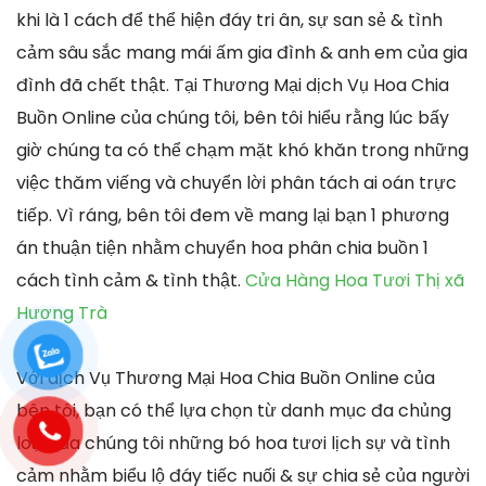
khi là 1 cách để thể hiện đáy tri ân, sự san sẻ & tình
cảm sâu sắc mang mái ấm gia đình & anh em của gia
đình đã chết thật. Tại Thương Mại dịch Vụ Hoa Chia
Buồn Online của chúng tôi, bên tôi hiểu rằng lúc bấy
giờ chúng ta có thể chạm mặt khó khăn trong những
việc thăm viếng và chuyển lời phân tách ai oán trực
tiếp. Vì ráng, bên tôi đem về mang lại bạn 1 phương
án thuận tiện nhằm chuyển hoa phân chia buồn 1
cách tình cảm & tình thật.
Cửa Hàng Hoa Tươi Thị xã
Hương Trà
Với dịch Vụ Thương Mại Hoa Chia Buồn Online của
bên tôi, bạn có thể lựa chọn từ danh mục đa chủng
loại của chúng tôi những bó hoa tươi lịch sự và tình
cảm nhằm biểu lộ đáy tiếc nuối & sự chia sẻ của người