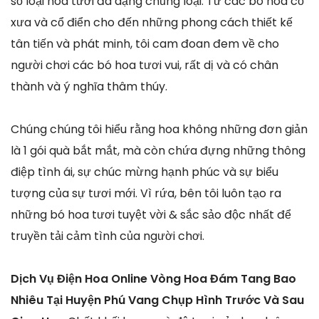
số loại hoa tươi đa dạng chủng loại. Từ các bó hoa cổ
xưa và cổ điển cho đến những phong cách thiết kế
tân tiến và phát minh, tôi cam đoan đem về cho
người chơi các bó hoa tươi vui, rất dị và có chân
thành và ý nghĩa thâm thúy.
Chúng chúng tôi hiểu rằng hoa không những đơn giản
là 1 gói quà bắt mắt, mà còn chứa đựng những thông
điệp tình ái, sự chúc mừng hạnh phúc và sự biểu
tượng của sự tươi mới. Vì rứa, bên tôi luôn tạo ra
những bó hoa tươi tuyệt vời & sắc sảo độc nhất để
truyền tải cảm tình của người chơi.
Dịch Vụ Điện Hoa Online Vòng Hoa Đám Tang Bao
Nhiêu Tại Huyện Phú Vang Chụp Hình Trước Và Sau